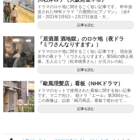
ドラマのロケ地に関するごく短い記事です。 昨年放
送されたNHKドラマ『六畳間のピアノマン』（全4
回・2021年2月6日～2月27日放送・大...
記事を読む
「居酒屋 酒地獄」のロケ地（夜ドラ
『ミワさんなりすます』）
ドラマのロケ地に関するごく短い記事です。 現在放
送中の夜ドラ『ミワさんなりすます』第5回の静止画
像。主人公ミワ（松本穂香さん）が元カレの紀...
記事を読む
「歐風理髪店」看板（NHKドラマ）
ドラマのセットで使用された看板に関する短い記事
です。マニア向け。 朝ドラ『エール』第30回から。
この画像は、以前「嶋乃商店」看板で使わせて...
記事を読む