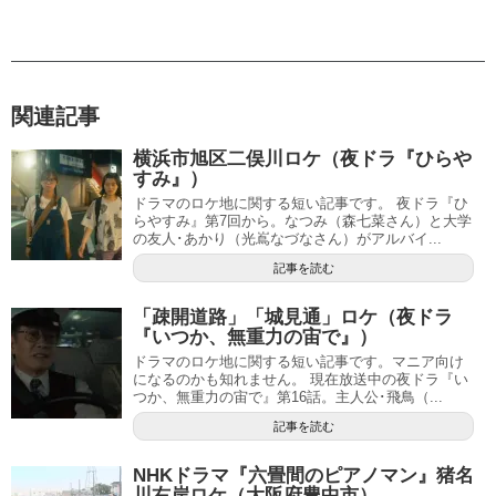
関連記事
横浜市旭区二俣川ロケ（夜ドラ『ひらや
すみ』）
ドラマのロケ地に関する短い記事です。 夜ドラ『ひ
らやすみ』第7回から。なつみ（森七菜さん）と大学
の友人･あかり（光嶌なづなさん）がアルバイ...
記事を読む
「疎開道路」「城見通」ロケ（夜ドラ
『いつか、無重力の宙で』）
ドラマのロケ地に関する短い記事です。マニア向け
になるのかも知れません。 現在放送中の夜ドラ『い
つか、無重力の宙で』第16話。主人公･飛鳥（...
記事を読む
NHKドラマ『六畳間のピアノマン』猪名
川右岸ロケ（大阪府豊中市）