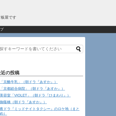
看板屋です
プ
最近の投稿
「京酪牛乳」（朝ドラ『あすか』）
「京都総合病院」（朝ドラ『あすか』）
美容室「VIOLET」（朝ドラ『ひまわり』）
御蔭橋（朝ドラ『あすか』）
夜ドラ『ミッドナイトタクシー』のロケ地（まと
め）