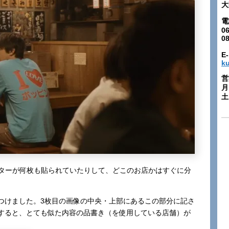
大
電
06
0
E-
k
営
月
土:
スターが何枚も貼られていたりして、どこのお店かはすぐに分
。
つけました。3枚目の画像の中央・上部にあるこの部分に記さ
すると、とても似た内容の品書き（を使用している店舗）が