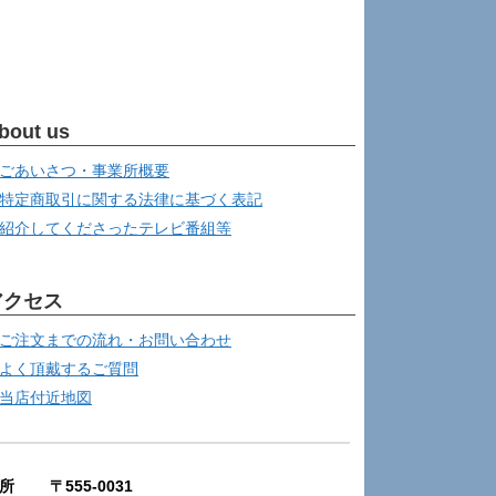
bout us
ごあいさつ・事業所概要
特定商取引に関する法律に基づく表記
紹介してくださったテレビ番組等
アクセス
ご注文までの流れ・お問い合わせ
よく頂戴するご質問
当店付近地図
所 〒555-0031