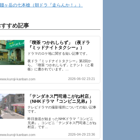
賤ヶ岳の七本槍（朝ドラ『走らんか！』）
おすすめ記事
「喫茶 つかれしらず」（夜ドラ
『ミッドナイトタクシー』）
ドラマのロケ地に関する短い記事です。
夜ドラ『ミッドナイトタクシー』第2回か
ら。「喫茶 つかれしらず」とテント（と看
板）に書かれています。…
2026-06-02 23:21
www.kuroji-kanban.com
「テンダネス門司港こがね村店」
（NHKドラマ『コンビニ兄弟』）
テレビドラマの撮影場所についての短い記事
です。
昨日放送が始まったNHKドラマ『コンビニ
兄弟』。コンビニ「テンダネス門司港こがね
村店」です…
2026-04-29 23:36
www.kuroji-kanban.com