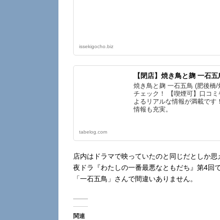
issekigocho.biz
【閉店】焼き鳥と麹 一石五鳥 
焼き鳥と麹 一石五鳥 (肥後橋
チェック！ 【喫煙可】口コ
よるリアルな情報が満載です
情報も充実。
tabelog.com
店内はドラマで映っていたのと同じだとしか思
夜ドラ『わたしの一番最悪なともだち』第4回
「一石五鳥」さんで間違いありません。
関連