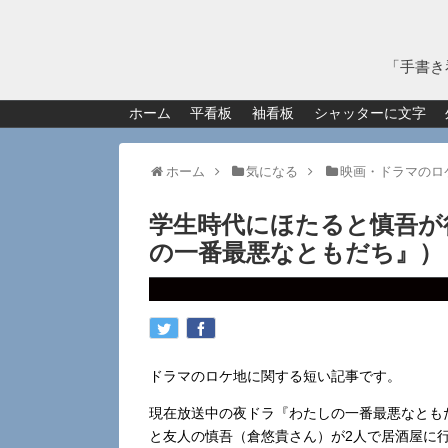
「手書き
ホーム
平看板
袖看板
シャッターに文字
ホーム
気になる
映画・ドラマのロ
学生時代にほたると慎吾が
の一番最悪なともだち』）
ドラマのロケ地に関する短い記事です。
現在放送中の夜ドラ『わたしの一番最悪なとも
と友人の慎吾（倉悠貴さん）が2人で居酒屋に