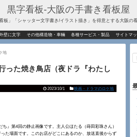
黒字看板‐大阪の手書き看板屋
看板」「シャッター文字書き/イラスト描き」を得意とする大阪の
外壁に文字
その他構造物・車輛
各種サービス・製品
サイトマッ
ケ地
行った焼き鳥店（夜ドラ『わたし
2023/10/1
映画・ドラマのロケ地
だち』第4回の静止画像です。主人公ほたる（蒔田彩珠さん）
行った場面です。このお店がどこにあるのか、放送直後からず