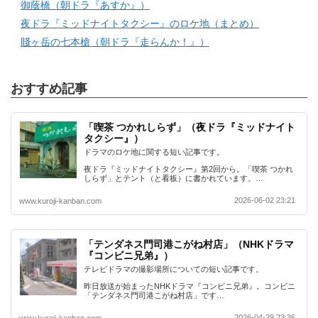
御蔭橋（朝ドラ『あすか』）
夜ドラ『ミッドナイトタクシー』のロケ地（まとめ）
賤ヶ岳の七本槍（朝ドラ『走らんか！』）
おすすめ記事
「喫茶 つかれしらず」（夜ドラ『ミッドナイト
タクシー』）
ドラマのロケ地に関する短い記事です。
夜ドラ『ミッドナイトタクシー』第2回から。「喫茶 つかれ
しらず」とテント（と看板）に書かれています。…
2026-06-02 23:21
www.kuroji-kanban.com
「テンダネス門司港こがね村店」（NHKドラマ
『コンビニ兄弟』）
テレビドラマの撮影場所についての短い記事です。
昨日放送が始まったNHKドラマ『コンビニ兄弟』。コンビニ
「テンダネス門司港こがね村店」です…
2026-04-29 23:36
www.kuroji-kanban.com