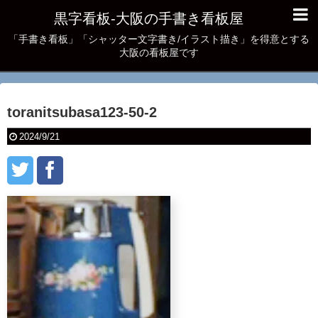
黒字看板‐大阪の手書き看板屋
「手書き看板」「シャッター文字書き/イラスト描き」を得意とする
大阪の看板屋です
toranitsubasa123-50-2
2024/9/21