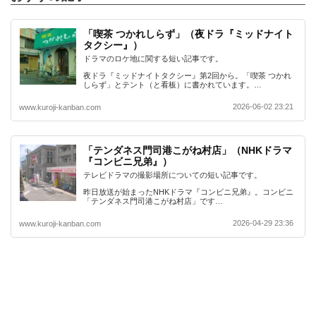
「喫茶 つかれしらず」（夜ドラ『ミッドナイト
タクシー』）
ドラマのロケ地に関する短い記事です。
夜ドラ『ミッドナイトタクシー』第2回から。「喫茶 つかれ
しらず」とテント（と看板）に書かれています。…
2026-06-02 23:21
www.kuroji-kanban.com
「テンダネス門司港こがね村店」（NHKドラマ
『コンビニ兄弟』）
テレビドラマの撮影場所についての短い記事です。
昨日放送が始まったNHKドラマ『コンビニ兄弟』。コンビニ
「テンダネス門司港こがね村店」です…
2026-04-29 23:36
www.kuroji-kanban.com