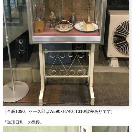
（全高1390、ケース部はW590×H740×T310/誤差ありです）
「珈琲日和」の階段。