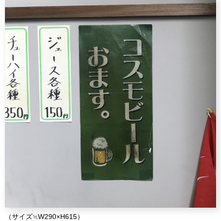
（サイズ≒W290×H615）