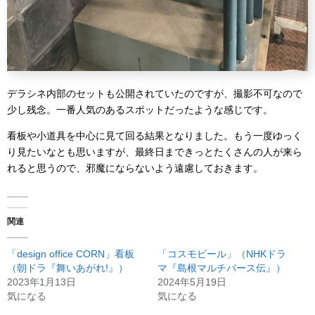
デラシネ内部のセットも公開されていたのですが、撮影不可なので
少し残念。一番人気のあるスポットだったような感じです。
看板や小道具を中心に見て回る結果となりました。もう一度ゆっく
り見たいなとも思いますが、最終日まできっとたくさんの人が来ら
れると思うので、邪魔にならないよう遠慮しておきます。
関連
「design office CORN」看板
「コスモビール」（NHKドラ
（朝ドラ『舞いあがれ!』）
マ『島根マルチバース伝』）
2023年1月13日
2024年5月19日
気になる
気になる