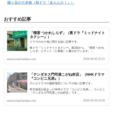
賤ヶ岳の七本槍（朝ドラ『走らんか！』）
おすすめ記事
「喫茶 つかれしらず」（夜ドラ『ミッドナイト
タクシー』）
ドラマのロケ地に関する短い記事です。
夜ドラ『ミッドナイトタクシー』第2回から。「喫茶 つかれ
しらず」とテント（と看板）に書かれています。…
2026-06-02 23:21
www.kuroji-kanban.com
「テンダネス門司港こがね村店」（NHKドラマ
『コンビニ兄弟』）
テレビドラマの撮影場所についての短い記事です。
昨日放送が始まったNHKドラマ『コンビニ兄弟』。コンビニ
「テンダネス門司港こがね村店」です…
2026-04-29 23:36
www.kuroji-kanban.com