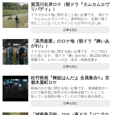
賀茂川右岸ロケ（朝ドラ『カムカムエヴ
リバディ』）
ドラマのロケ地に関するごく短い記事です。 朝ドラ
『カムカムエヴリバディ』第60回から。京都へ移り
住むことになったヒロインたちが川のそばにあ...
記事を読む
「高秀産業」のロケ地（朝ドラ『舞いあ
がれ!』）
ドラマのロケ地に関する短い記事です。マニア向け
だと思います。 朝ドラ『舞いあがれ!』第12回の静止
画像です。ヒロインの父・浩太（高橋克典さ...
記事を読む
松竹映画『舞妓はんだよ 全員集合!!』京
都木屋町ロケ
映画のロケ地に関する短い記事です。 動画配信サー
ビスで随分昔に制作された映画を観ていたところ、
知っている場所が映っていたので静止画を保存し...
記事を読む
「城東商店街」ロケ（夜ドラ『バニラな