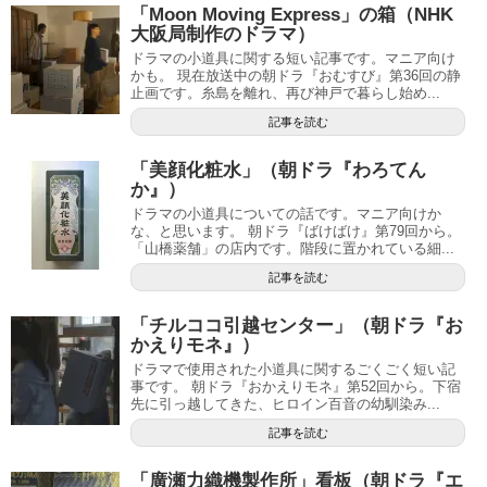
「Moon Moving Express」の箱（NHK
大阪局制作のドラマ）
ドラマの小道具に関する短い記事です。マニア向け
かも。 現在放送中の朝ドラ『おむすび』第36回の静
止画です。糸島を離れ、再び神戸で暮らし始め...
記事を読む
「美顔化粧水」（朝ドラ『わろてん
か』）
ドラマの小道具についての話です。マニア向けか
な、と思います。 朝ドラ『ばけばけ』第79回から。
「山橋薬舗」の店内です。階段に置かれている細...
記事を読む
「チルココ引越センター」（朝ドラ『お
かえりモネ』）
ドラマで使用された小道具に関するごくごく短い記
事です。 朝ドラ『おかえりモネ』第52回から。下宿
先に引っ越してきた、ヒロイン百音の幼馴染み...
記事を読む
「廣瀬力織機製作所」看板（朝ドラ『エ