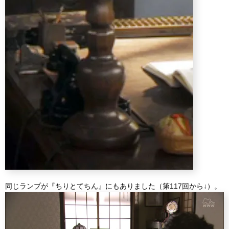
同じランプが『ちりとてちん』にもありました（第117回から↓）。