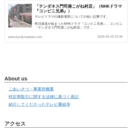
「テンダネス門司港こがね村店」（NHKドラマ
『コンビニ兄弟』）
テレビドラマの撮影場所についての短い記事です。
昨日放送が始まったNHKドラマ『コンビニ兄弟』。コンビニ
「テンダネス門司港こがね村店」です…
2026-04-29 23:36
www.kuroji-kanban.com
About us
ごあいさつ・事業所概要
特定商取引に関する法律に基づく表記
紹介してくださったテレビ番組等
アクセス