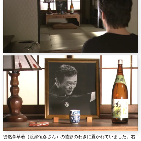
徒然亭草若（渡瀬恒彦さん）の遺影のわきに置かれていました。右