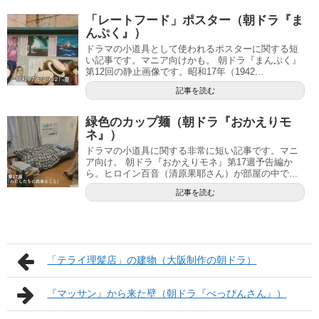
「レートフード」ポスター（朝ドラ『ま
んぷく』）
ドラマの小道具として使われるポスターに関する短
い記事です。マニア向けかも。 朝ドラ『まんぷく』
第12回の静止画像です。昭和17年（1942...
記事を読む
緑色のカップ麺（朝ドラ『おかえりモ
ネ』）
ドラマの小道具に関する非常に短い記事です。マニ
ア向け。 朝ドラ『おかえりモネ』第17週予告編か
ら。ヒロイン百音（清原果耶さん）が部屋の中で...
記事を読む
「テライ理髪店」の建物（大阪制作の朝ドラ）
『マッサン』から来た壁（朝ドラ『べっぴんさん』）