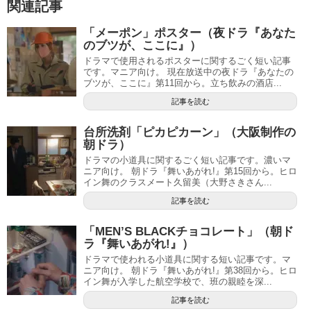
関連記事
「メーポン」ポスター（夜ドラ『あなた
のブツが、ここに』）
ドラマで使用されるポスターに関するごく短い記事
です。マニア向け。 現在放送中の夜ドラ『あなたの
ブツが、ここに』第11回から。立ち飲みの酒店...
記事を読む
台所洗剤「ピカピカーン」（大阪制作の
朝ドラ）
ドラマの小道具に関するごく短い記事です。濃いマ
ニア向け。 朝ドラ『舞いあがれ!』第15回から。ヒロ
イン舞のクラスメート久留美（大野さきさん...
記事を読む
「MEN’S BLACKチョコレート」（朝ド
ラ『舞いあがれ!』）
ドラマで使われる小道具に関する短い記事です。マ
ニア向け。 朝ドラ『舞いあがれ!』第38回から。ヒロ
イン舞が入学した航空学校で、班の親睦を深...
記事を読む