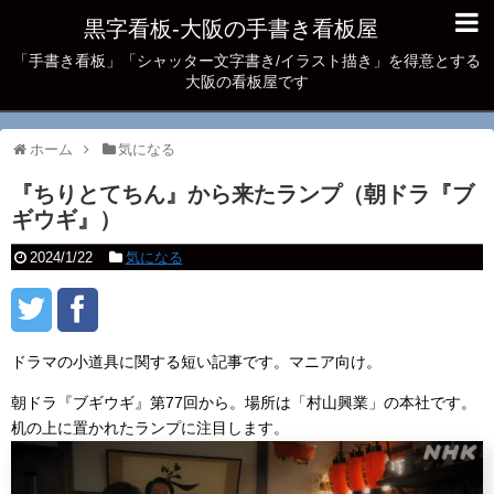
黒字看板‐大阪の手書き看板屋
「手書き看板」「シャッター文字書き/イラスト描き」を得意とする
大阪の看板屋です
ホーム
気になる
『ちりとてちん』から来たランプ（朝ドラ『ブ
ギウギ』）
2024/1/22
気になる
ドラマの小道具に関する短い記事です。マニア向け。
朝ドラ『ブギウギ』第77回から。場所は「村山興業」の本社です。
机の上に置かれたランプに注目します。