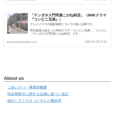
「テンダネス門司港こがね村店」（NHKドラマ
『コンビニ兄弟』）
テレビドラマの撮影場所についての短い記事です。
昨日放送が始まったNHKドラマ『コンビニ兄弟』。コンビニ
「テンダネス門司港こがね村店」です…
2026-04-29 23:36
www.kuroji-kanban.com
About us
ごあいさつ・事業所概要
特定商取引に関する法律に基づく表記
紹介してくださったテレビ番組等