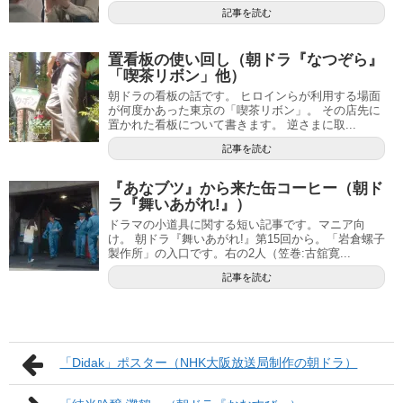
記事を読む
置看板の使い回し（朝ドラ『なつぞら』
「喫茶リボン」他）
朝ドラの看板の話です。 ヒロインらが利用する場面
が何度かあった東京の「喫茶リボン」。 その店先に
置かれた看板について書きます。 逆さまに取...
記事を読む
『あなブツ』から来た缶コーヒー（朝ド
ラ『舞いあがれ!』）
ドラマの小道具に関する短い記事です。マニア向
け。 朝ドラ『舞いあがれ!』第15回から。「岩倉螺子
製作所」の入口です。右の2人（笠巻:古舘寛...
記事を読む
「Didak」ポスター（NHK大阪放送局制作の朝ドラ）