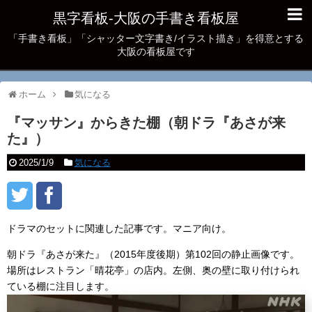
黒字看板‐大阪の手書き看板屋
「手書き看板」「シャッター文字書き/イラスト描き」を得意とする
大阪の看板屋です
ホーム
気になる
『マッサン』からきた棚（朝ドラ『あさが来
た』）
2025/1/9
気になる
ドラマのセットに関連した記事です。マニア向け。
朝ドラ『あさが来た』（2015年度後期）第102回の静止画像です。
場所はレストラン「晴花亭」の店内。左側、奥の壁に取り付けられ
ている棚に注目します。