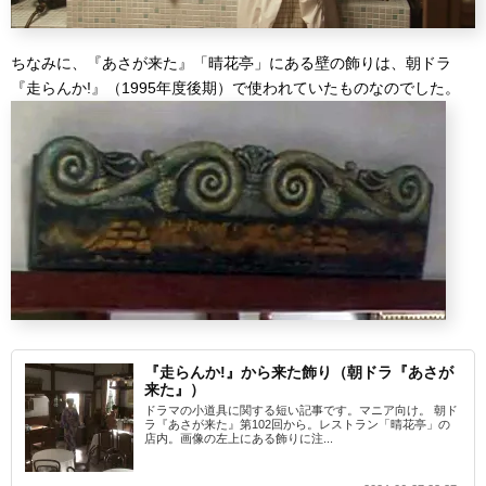
ちなみに、『あさが来た』「晴花亭」にある壁の飾りは、朝ドラ
『走らんか!』（1995年度後期）で使われていたものなのでした。
『走らんか!』から来た飾り（朝ドラ『あさが
来た』）
ドラマの小道具に関する短い記事です。マニア向け。 朝ド
ラ『あさが来た』第102回から。レストラン「晴花亭」の
店内。画像の左上にある飾りに注...