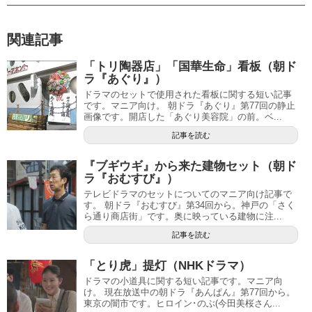
関連記事
「トリ陶器店」「国華生命」看板（朝ド
ラ『あぐり』）
ドラマのセットで使用された看板に関する短い記事
です。マニア向け。 朝ドラ『あぐり』第77回の静止
画像です。開店した「あぐり美容院」の前。ベ...
記事を読む
『ブギウギ』から来た建物セット（朝ド
ラ『おむすび』）
テレビドラマのセットについてのマニア向け記事で
す。 朝ドラ『おむすび』第34回から。神戸の「さく
ら通り商店街」です。奥に映っている建物に注...
記事を読む
「とり虎」提灯（NHKドラマ）
ドラマの小道具に関する短い記事です。マニア向
け。 現在放送中の朝ドラ『あんぱん』第77回から。
東京の闇市です。ヒロイン･のぶ(今田美桜さん...