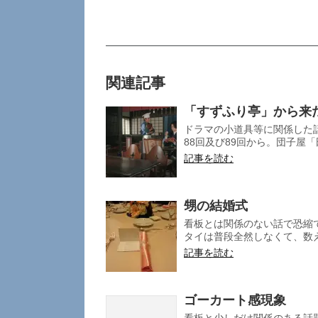
関連記事
「すずふり亭」から来
ドラマの小道具等に関係した
88回及び89回から。団子屋「
記事を読む
甥の結婚式
看板とは関係のない話で恐縮
タイは普段全然しなくて、数え
記事を読む
ゴーカート感現象