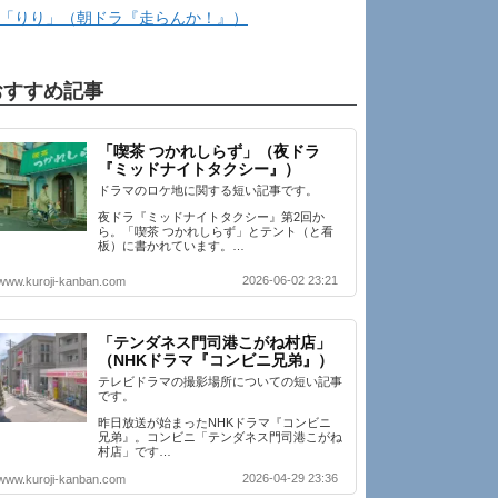
「りり」（朝ドラ『走らんか！』）
おすすめ記事
「喫茶 つかれしらず」（夜ドラ
『ミッドナイトタクシー』）
ドラマのロケ地に関する短い記事です。
夜ドラ『ミッドナイトタクシー』第2回か
ら。「喫茶 つかれしらず」とテント（と看
板）に書かれています。…
2026-06-02 23:21
www.kuroji-kanban.com
「テンダネス門司港こがね村店」
（NHKドラマ『コンビニ兄弟』）
テレビドラマの撮影場所についての短い記事
です。
昨日放送が始まったNHKドラマ『コンビニ
兄弟』。コンビニ「テンダネス門司港こがね
村店」です…
2026-04-29 23:36
www.kuroji-kanban.com