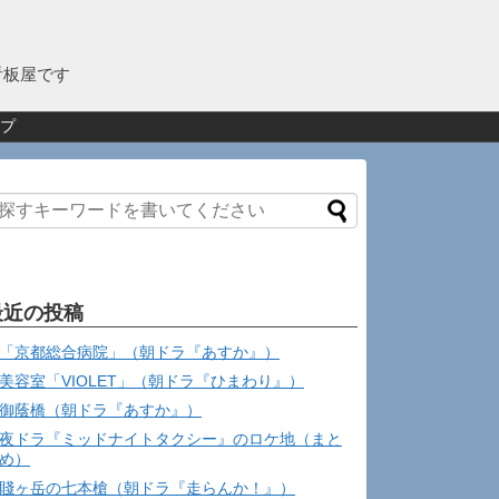
看板屋です
プ
最近の投稿
「京都総合病院」（朝ドラ『あすか』）
美容室「VIOLET」（朝ドラ『ひまわり』）
御蔭橋（朝ドラ『あすか』）
夜ドラ『ミッドナイトタクシー』のロケ地（まと
め）
賤ヶ岳の七本槍（朝ドラ『走らんか！』）