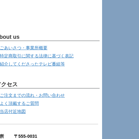
bout us
ごあいさつ・事業所概要
特定商取引に関する法律に基づく表記
紹介してくださったテレビ番組等
アクセス
ご注文までの流れ・お問い合わせ
よく頂戴するご質問
当店付近地図
所 〒555-0031