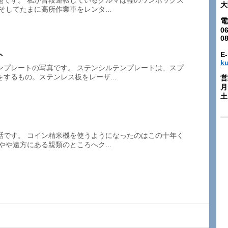
題です。 私が普段運転しているクルマは軽のワンボックス
大
そしてたまに高所作業車をレンタ...
電
06
0
ト
E-
k
ンプレートの写真です。 ステンシルテンプレートは、スプ
するもの。ステンレス板をレーザ...
営
月
土:
話です。 コイン精米機を使うようになったのはこの十年く
やや遠方にある親類のところへク...