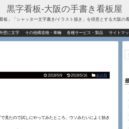
黒字看板‐大阪の手書き看板屋
看板」「シャッター文字書き/イラスト描き」を得意とする大阪の
外壁に文字
その他構造物・車輛
各種サービス・製品
サイトマッ
2018/5/9
2018/5/16
未分類
ビで見たので試しにやってみたところ、ウソみたいによく効き