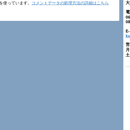
大
t を使っています。
コメントデータの処理方法の詳細はこちら
電
06
0
E-
k
営
月
土: