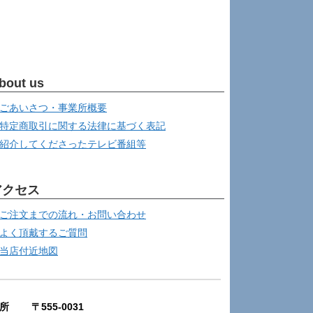
bout us
ごあいさつ・事業所概要
特定商取引に関する法律に基づく表記
紹介してくださったテレビ番組等
アクセス
ご注文までの流れ・お問い合わせ
よく頂戴するご質問
当店付近地図
所 〒555-0031