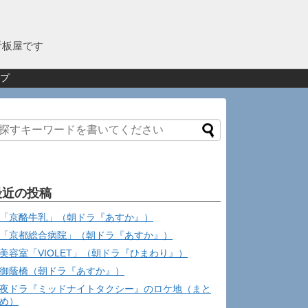
看板屋です
プ
最近の投稿
「京酪牛乳」（朝ドラ『あすか』）
「京都総合病院」（朝ドラ『あすか』）
美容室「VIOLET」（朝ドラ『ひまわり』）
御蔭橋（朝ドラ『あすか』）
夜ドラ『ミッドナイトタクシー』のロケ地（まと
め）