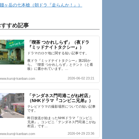
賤ヶ岳の七本槍（朝ドラ『走らんか！』）
おすすめ記事
「喫茶 つかれしらず」（夜ドラ
『ミッドナイトタクシー』）
ドラマのロケ地に関する短い記事です。
夜ドラ『ミッドナイトタクシー』第2回か
ら。「喫茶 つかれしらず」とテント（と看
板）に書かれています。…
2026-06-02 23:21
www.kuroji-kanban.com
「テンダネス門司港こがね村店」
（NHKドラマ『コンビニ兄弟』）
テレビドラマの撮影場所についての短い記事
です。
昨日放送が始まったNHKドラマ『コンビニ
兄弟』。コンビニ「テンダネス門司港こがね
村店」です…
2026-04-29 23:36
www.kuroji-kanban.com