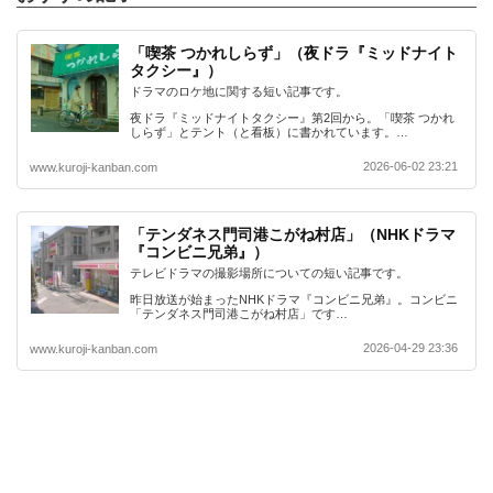
「喫茶 つかれしらず」（夜ドラ『ミッドナイト
タクシー』）
ドラマのロケ地に関する短い記事です。
夜ドラ『ミッドナイトタクシー』第2回から。「喫茶 つかれ
しらず」とテント（と看板）に書かれています。…
2026-06-02 23:21
www.kuroji-kanban.com
「テンダネス門司港こがね村店」（NHKドラマ
『コンビニ兄弟』）
テレビドラマの撮影場所についての短い記事です。
昨日放送が始まったNHKドラマ『コンビニ兄弟』。コンビニ
「テンダネス門司港こがね村店」です…
2026-04-29 23:36
www.kuroji-kanban.com