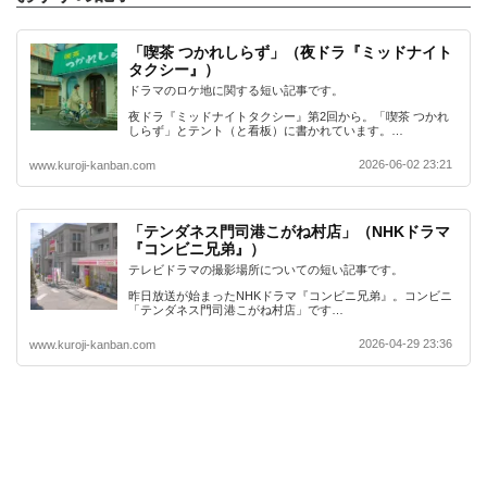
「喫茶 つかれしらず」（夜ドラ『ミッドナイト
タクシー』）
ドラマのロケ地に関する短い記事です。
夜ドラ『ミッドナイトタクシー』第2回から。「喫茶 つかれ
しらず」とテント（と看板）に書かれています。…
2026-06-02 23:21
www.kuroji-kanban.com
「テンダネス門司港こがね村店」（NHKドラマ
『コンビニ兄弟』）
テレビドラマの撮影場所についての短い記事です。
昨日放送が始まったNHKドラマ『コンビニ兄弟』。コンビニ
「テンダネス門司港こがね村店」です…
2026-04-29 23:36
www.kuroji-kanban.com