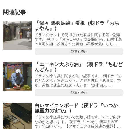
関連記事
「猩々 錦羽足袋」看板（朝ドラ『おち
ょやん』）
ドラマのセットで使用された看板に関する短い記事
です。 朝ドラ『おちょやん』第24回から。山村千鳥
の自宅の塀に設置された黄色い看板が気になり...
記事を読む
「エーネン天ぷら油」（朝ドラ『ちむど
んどん』）
ドラマの小道具に関する短い記事です。 朝ドラ『ち
むどんどん』第84回から。沖縄料理店「あまゆ」で
す。男性は店主の順次（志ぃさー/藤木勇人 ...
記事を読む
白いマイコンボード（夜ドラ『いつか、
無重力の宙で』）
ドラマの小道具についての短い話です。マニア向け
なのかと思います。 夜ドラ『いつか、無重力の宙
で』第19話から。【アマチュア無線関連の機器】...