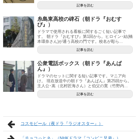
記事を読む
糸島東高校の碑石（朝ドラ『おむす
び』）
ドラマで使用される看板に関するごく短い記事で
す。 朝ドラ『おむすび』第1回から。ヒロイン･結(橋
本環奈さん)が通う高校の門です。校名が彫ら...
記事を読む
公衆電話ボックス（朝ドラ『あんぱ
ん』）
ドラマのセットに関する短い記事です。マニア向
け。 現在放送中の朝ドラ『あんぱん』第25回から。
主人公･嵩（北村匠海さん）と伯父の寛（竹野内...
記事を読む
コスモビール（夜ドラ『ラジオスター』）
「チョコっとネ」（NHKドラマ『コンビニ兄弟』）