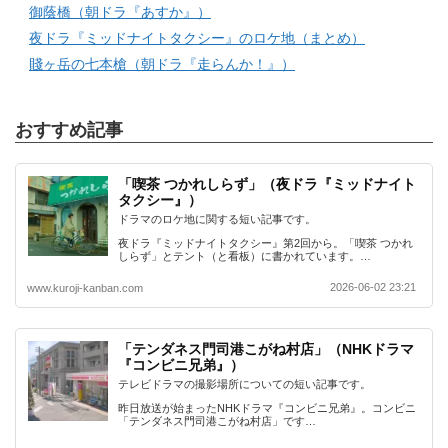
御蔭橋（朝ドラ『あすか』）
夜ドラ『ミッドナイトタクシー』のロケ地（まとめ）
賤ヶ岳の七本槍（朝ドラ『走らんか！』）
おすすめ記事
「喫茶 つかれしらず」（夜ドラ『ミッドナイト
タクシー』）
ドラマのロケ地に関する短い記事です。
夜ドラ『ミッドナイトタクシー』第2回から。「喫茶 つかれ
しらず」とテント（と看板）に書かれています。…
2026-06-02 23:21
www.kuroji-kanban.com
「テンダネス門司港こがね村店」（NHKドラマ
『コンビニ兄弟』）
テレビドラマの撮影場所についての短い記事です。
昨日放送が始まったNHKドラマ『コンビニ兄弟』。コンビニ
「テンダネス門司港こがね村店」です…