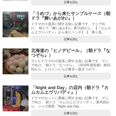
記事を読む
「うめづ」から来たサンプルケース（朝
ドラ『舞いあがれ!』）
ドラマの小道具に関する短い記事です。マニア向
け。 朝ドラ『舞いあがれ!』第71回から。【『カムカ
ムエヴリバディ』から来たベンチ】【「香り高...
記事を読む
北海道の「ヒノデビール」（朝ドラ『な
つぞら』）
テレビドラマの小道具に関する短い記事です。マニ
ア向け。 朝ドラ『なつぞら』（2019年度前期）第43
回から。ヒロインたちが東京へ旅立つので...
記事を読む
「Night and Day」の店内（朝ドラ『カ
ムカムエヴリバディ』）
ドラマのセットに看板に関する短い記事です。マニ
ア向け。 朝ドラ『カムカムエヴリバディ』第45回か
ら。ジャズ喫茶「Night and Day...
記事を読む