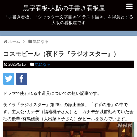
黒字看板‐大阪の手書き看板屋
「手書き看板」「シャッター文字書き/イラスト描き」を得意とする
大阪の看板屋です
ホーム
気になる
コスモビール（夜ドラ『ラジオスター』）
2026/5/15
気になる
ドラマで使われる小道具についての短い記事です。
夜ドラ『ラジオスター』第28回の静止画像。「すずの湯」の中で
す。主人公･カナデ（福地桃子さん）と、カナデが以前勤めていた会
社の後輩･有馬優美（大出菜々子さん）がビールを飲んでいます。