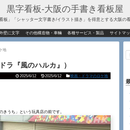
黒字看板‐大阪の手書き看板屋
看板」「シャッター文字書き/イラスト描き」を得意とする大阪の
外壁に文字
その他構造物・車輛
各種サービス・製品
サイトマッ
ケ地
ドラ『風のハルカ』）
2025/6/12
2025/6/12
映画・ドラマのロケ地
ゃのきうち」という玩具店の前です。