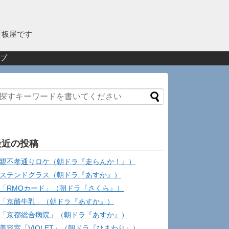
看板屋です
プ
最近の投稿
親不孝通りロケ（朝ドラ『走らんか！』）
ステンドグラス（朝ドラ『あすか』）
「RMOカード」（朝ドラ『さくら』）
「京酪牛乳」（朝ドラ『あすか』）
「京都総合病院」（朝ドラ『あすか』）
美容室「VIOLET」（朝ドラ『ひまわり』）