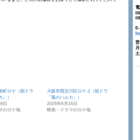
電
06
0
E-
k
営
月
土:
差町ロケ（朝ドラ
大阪市西淀川区ロケ-2（朝ドラ
カ』）
『風のハルカ』）
18日
2025年6月15日
マのロケ地
映画・ドラマのロケ地