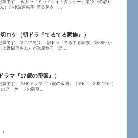
事です。 夜ドラ『ミッドナイトタクシー』第13回の静止
）が後輩運転手･平良芽衣（...
踏切ロケ（朝ドラ『てるてる家族』）
事です。マニア向け。 朝ドラ『てるてる家族』第58回か
上野樹里さん）が米原恭司（近...
ドラマ『17歳の帝国』）
です。 NHKドラマ『17歳の帝国』（全5回・2022年5月
のアーケードの商店...
』）