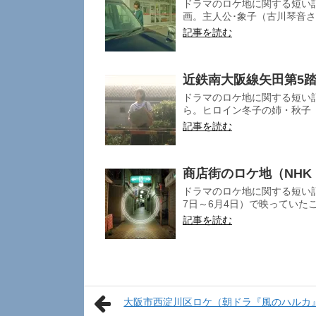
ドラマのロケ地に関する短い記
画。主人公･象子（古川琴音さん
記事を読む
近鉄南大阪線矢田第5
ドラマのロケ地に関する短い記
ら。ヒロイン冬子の姉・秋子（
記事を読む
商店街のロケ地（NHK
ドラマのロケ地に関する短い記事
7日～6月4日）で映っていたこ
記事を読む
大阪市西淀川区ロケ（朝ドラ『風のハルカ