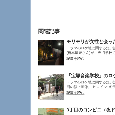
関連記事
モリモリが女性と会っ
ドラマのロケ地に関する短い記
(橋本環奈さん)が、専門学校で
記事を読む
「宝塚音楽学校」のロ
ドラマのロケ地に関する短い記
回の静止画像。 ヒロイン･冬子
記事を読む
3丁目のコンビニ（夜