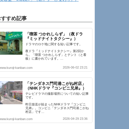
おすすめ記事
「喫茶 つかれしらず」（夜ドラ
『ミッドナイトタクシー』）
ドラマのロケ地に関する短い記事です。
夜ドラ『ミッドナイトタクシー』第2回か
ら。「喫茶 つかれしらず」とテント（と看
板）に書かれています。…
2026-06-02 23:21
www.kuroji-kanban.com
「テンダネス門司港こがね村店」
（NHKドラマ『コンビニ兄弟』）
テレビドラマの撮影場所についての短い記事
です。
昨日放送が始まったNHKドラマ『コンビニ
兄弟』。コンビニ「テンダネス門司港こがね
村店」です…
2026-04-29 23:36
www.kuroji-kanban.com