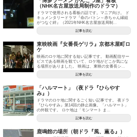
「博多ラーメン がんこつ屋」看板
（NHK名古屋放送局制作のドラマ）
ドラマで使用される看板の話です。マニア向け。 ド
キュメンタリードラマ『命のバトン～赤ちゃん縁組
がつなぐ絆』（2021年NHK名古屋放送局制...
記事を読む
東映映画『女番長ゲリラ』京都木屋町ロ
ケ
映画のロケ地に関する短い記事です。 動画配信サー
ビスである映画を観ていて、ロケ地がどこか気にな
る場所がありました。 映画は、東映の女番長シ...
記事を読む
「ハルマート」（夜ドラ『ひらやす
み』）
ドラマのロケ地に関するごく短い記事です。 夜ドラ
『ひらやすみ』第14回の静止画像。「ハルマート」
の外観です。 ロケ地は「モンマート ま...
記事を読む
鹿鳴館の場所（朝ドラ『風、薫る』）