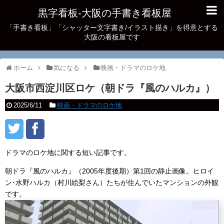
黒字看板‐大阪の手書き看板屋
「手書き看板」「シャッター文字書き/イラスト描き」を得意とする
大阪の看板屋です
ホーム
気になる
映画・ドラマのロケ地
大阪市西淀川区ロケ（朝ドラ『風のハルカ』）
2025/6/11
映画・ドラマのロケ地
ドラマのロケ地に関する短い記事です。
朝ドラ『風のハルカ』（2005年度後期）第1回の静止画像。ヒロイ
ン･水野ハルカ（村川絵梨さん）たちが住んでいたマンションの外観
です。