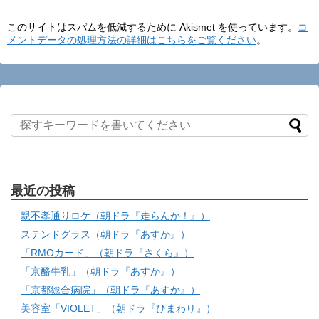
このサイトはスパムを低減するために Akismet を使っています。
コ
メントデータの処理方法の詳細はこちらをご覧ください
。
最近の投稿
親不孝通りロケ（朝ドラ『走らんか！』）
ステンドグラス（朝ドラ『あすか』）
「RMOカード」（朝ドラ『さくら』）
「京酪牛乳」（朝ドラ『あすか』）
「京都総合病院」（朝ドラ『あすか』）
美容室「VIOLET」（朝ドラ『ひまわり』）