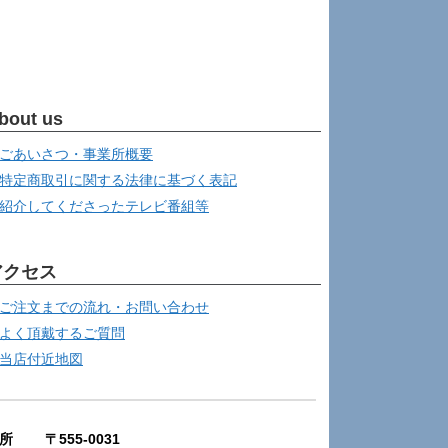
bout us
ごあいさつ・事業所概要
特定商取引に関する法律に基づく表記
紹介してくださったテレビ番組等
アクセス
ご注文までの流れ・お問い合わせ
よく頂戴するご質問
当店付近地図
所 〒555-0031