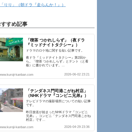
「りり」（朝ドラ『走らんか！』）
おすすめ記事
「喫茶 つかれしらず」（夜ドラ
『ミッドナイトタクシー』）
ドラマのロケ地に関する短い記事です。
夜ドラ『ミッドナイトタクシー』第2回か
ら。「喫茶 つかれしらず」とテント（と看
板）に書かれています。…
2026-06-02 23:21
www.kuroji-kanban.com
「テンダネス門司港こがね村店」
（NHKドラマ『コンビニ兄弟』）
テレビドラマの撮影場所についての短い記事
です。
昨日放送が始まったNHKドラマ『コンビニ
兄弟』。コンビニ「テンダネス門司港こがね
村店」です…
2026-04-29 23:36
www.kuroji-kanban.com