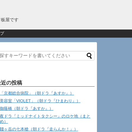
看板屋です
プ
最近の投稿
「京都総合病院」（朝ドラ『あすか』）
美容室「VIOLET」（朝ドラ『ひまわり』）
御蔭橋（朝ドラ『あすか』）
夜ドラ『ミッドナイトタクシー』のロケ地（まと
め）
賤ヶ岳の七本槍（朝ドラ『走らんか！』）