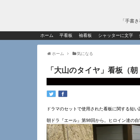
「手書き
ホーム
平看板
袖看板
シャッターに文字
ホーム
気になる
「大山のタイヤ」看板（朝
ドラマのセットで使用された看板に関する短い
朝ドラ『エール』第98回から。ヒロイン達の