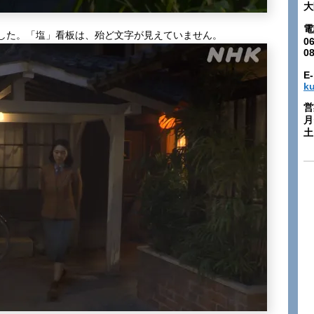
大
電
定でした。「塩」看板は、殆ど文字が見えていません。
06
0
E-
k
営
月
土: