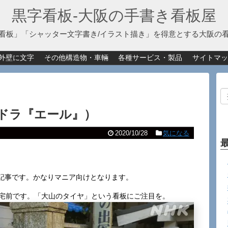
黒字看板‐大阪の手書き看板屋
看板」「シャッター文字書き/イラスト描き」を得意とする大阪の
外壁に文字
その他構造物・車輛
各種サービス・製品
サイトマッ
ドラ『エール』）
2020/10/28
気になる
記事です。かなりマニア向けとなります。
自宅前です。「大山のタイヤ」という看板にご注目を。