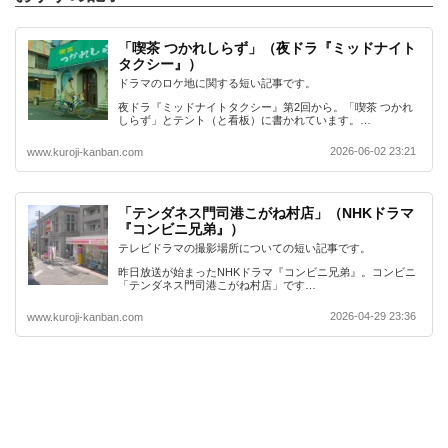
「喫茶 つかれしらず」（夜ドラ『ミッドナイト
タクシー』）
ドラマのロケ地に関する短い記事です。
夜ドラ『ミッドナイトタクシー』第2回から。「喫茶 つかれ
しらず」とテント（と看板）に書かれています。…
2026-06-02 23:21
www.kuroji-kanban.com
「テンダネス門司港こがね村店」（NHKドラマ
『コンビニ兄弟』）
テレビドラマの撮影場所についての短い記事です。
昨日放送が始まったNHKドラマ『コンビニ兄弟』。コンビニ
「テンダネス門司港こがね村店」です…
2026-04-29 23:36
www.kuroji-kanban.com