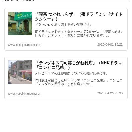
「喫茶 つかれしらず」（夜ドラ『ミッドナイト
タクシー』）
ドラマのロケ地に関する短い記事です。
夜ドラ『ミッドナイトタクシー』第2回から。「喫茶 つかれ
しらず」とテント（と看板）に書かれています。…
2026-06-02 23:21
www.kuroji-kanban.com
「テンダネス門司港こがね村店」（NHKドラマ
『コンビニ兄弟』）
テレビドラマの撮影場所についての短い記事です。
昨日放送が始まったNHKドラマ『コンビニ兄弟』。コンビニ
「テンダネス門司港こがね村店」です…
2026-04-29 23:36
www.kuroji-kanban.com