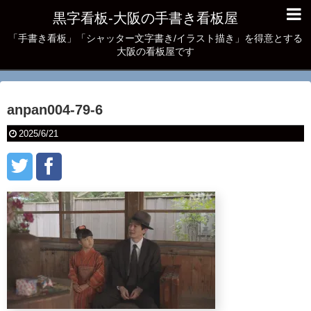
黒字看板‐大阪の手書き看板屋
「手書き看板」「シャッター文字書き/イラスト描き」を得意とする
大阪の看板屋です
anpan004-79-6
2025/6/21