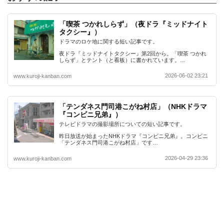
「喫茶 つかれしらず」（夜ドラ『ミッドナイト
タクシー』）
ドラマのロケ地に関する短い記事です。
夜ドラ『ミッドナイトタクシー』第2回から。「喫茶 つかれ
しらず」とテント（と看板）に書かれています。…
2026-06-02 23:21
www.kuroji-kanban.com
「テンダネス門司港こがね村店」（NHKドラマ
『コンビニ兄弟』）
テレビドラマの撮影場所についての短い記事です。
昨日放送が始まったNHKドラマ『コンビニ兄弟』。コンビニ
「テンダネス門司港こがね村店」です…
2026-04-29 23:36
www.kuroji-kanban.com