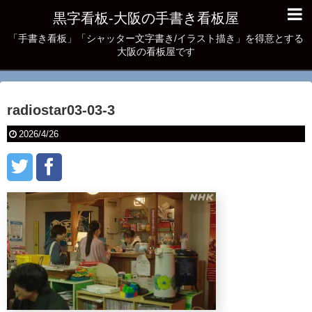
黒字看板‐大阪の手書き看板屋
「手書き看板」「シャッター文字書き/イラスト描き」を得意とする
大阪の看板屋です
radiostar03-03-3
2026/4/26