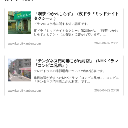
「喫茶 つかれしらず」（夜ドラ『ミッドナイト
タクシー』）
ドラマのロケ地に関する短い記事です。
夜ドラ『ミッドナイトタクシー』第2回から。「喫茶 つかれ
しらず」とテント（と看板）に書かれています。…
2026-06-02 23:21
www.kuroji-kanban.com
「テンダネス門司港こがね村店」（NHKドラマ
『コンビニ兄弟』）
テレビドラマの撮影場所についての短い記事です。
昨日放送が始まったNHKドラマ『コンビニ兄弟』。コンビニ
「テンダネス門司港こがね村店」です…
2026-04-29 23:36
www.kuroji-kanban.com