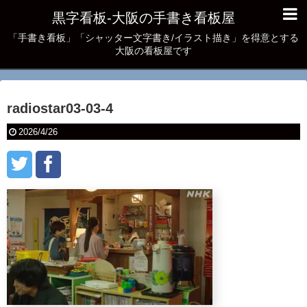
黒字看板‐大阪の手書き看板屋
「手書き看板」「シャッター文字書き/イラスト描き」を得意とする
大阪の看板屋です
radiostar03-03-4
2026/4/26