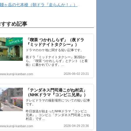
賤ヶ岳の七本槍（朝ドラ『走らんか！』）
おすすめ記事
「喫茶 つかれしらず」（夜ドラ
『ミッドナイトタクシー』）
ドラマのロケ地に関する短い記事です。
夜ドラ『ミッドナイトタクシー』第2回か
ら。「喫茶 つかれしらず」とテント（と看
板）に書かれています。…
2026-06-02 23:21
www.kuroji-kanban.com
「テンダネス門司港こがね村店」
（NHKドラマ『コンビニ兄弟』）
テレビドラマの撮影場所についての短い記事
です。
昨日放送が始まったNHKドラマ『コンビニ
兄弟』。コンビニ「テンダネス門司港こがね
村店」です…
2026-04-29 23:36
www.kuroji-kanban.com