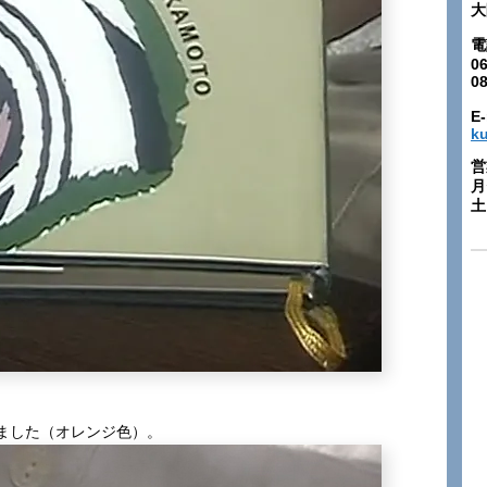
大
電
06
0
E-
k
営
月
土:
ました（オレンジ色）。