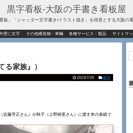
黒字看板‐大阪の手書き看板屋
看板」「シャッター文字書き/イラスト描き」を得意とする大阪の
外壁に文字
その他構造物・車輛
各種サービス・製品
サイトマッ
てる家族』）
2023/7/29
書体
司（近藤芳正さん）が秋子（上野樹里さん）に渡す本の表紙で