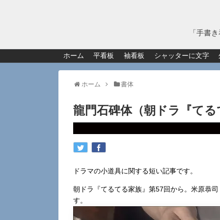
「手書き
ホーム
平看板
袖看板
シャッターに文字
ホーム
書体
龍門石碑体（朝ドラ『てる
ドラマの小道具に関する短い記事です。
朝ドラ『てるてる家族』第57回から。米原恭
す。