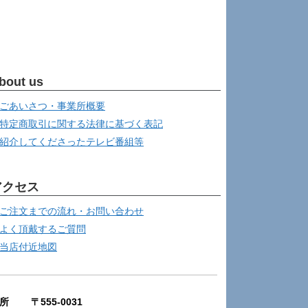
bout us
ごあいさつ・事業所概要
特定商取引に関する法律に基づく表記
紹介してくださったテレビ番組等
アクセス
ご注文までの流れ・お問い合わせ
よく頂戴するご質問
当店付近地図
所 〒555-0031