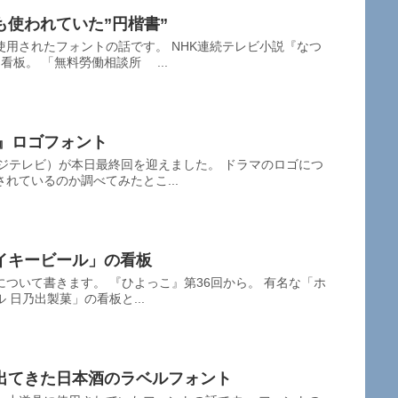
使われていた”円楷書”
用されたフォントの話です。 NHK連続テレビ小説『なつ
板。 「無料勞働相談所 ...
ツ』ロゴフォント
（フジテレビ）が本日最終回を迎えました。 ドラマのロゴにつ
れているのか調べてみたとこ...
イキービール」の看板
ついて書きます。 『ひよっこ』第36回から。 有名な「ホ
日乃出製菓」の看板と...
出てきた日本酒のラベルフォント