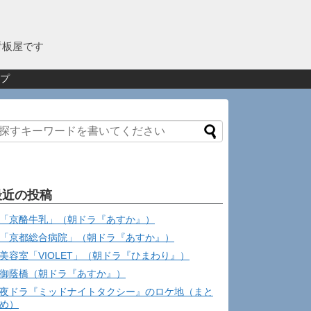
看板屋です
プ
最近の投稿
「京酪牛乳」（朝ドラ『あすか』）
「京都総合病院」（朝ドラ『あすか』）
美容室「VIOLET」（朝ドラ『ひまわり』）
御蔭橋（朝ドラ『あすか』）
夜ドラ『ミッドナイトタクシー』のロケ地（まと
め）