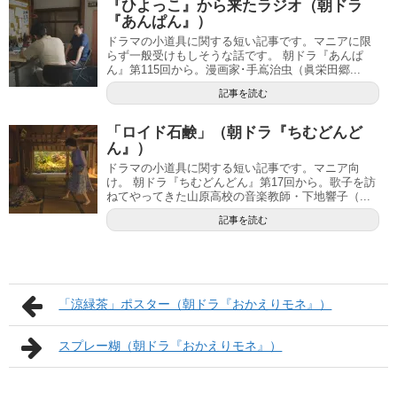
『ひよっこ』から来たラジオ（朝ドラ
『あんぱん』）
ドラマの小道具に関する短い記事です。マニアに限
らず一般受けもしそうな話です。 朝ドラ『あんぱ
ん』第115回から。漫画家･手嶌治虫（眞栄田郷...
記事を読む
「ロイド石鹸」（朝ドラ『ちむどんど
ん』）
ドラマの小道具に関する短い記事です。マニア向
け。 朝ドラ『ちむどんどん』第17回から。歌子を訪
ねてやってきた山原高校の音楽教師・下地響子（...
記事を読む
「涼緑茶」ポスター（朝ドラ『おかえりモネ』）
スプレー糊（朝ドラ『おかえりモネ』）