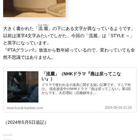
りゅうれい
大きく書かれた「
流麗
」の下にある文字が異なっているようです。
以前は漢字4文字みたいでしがた、今回の「流麗」は「STYLE ～」
と英字になっています。
『PTAグランパ!』放送から数年経っているので、変わっていても全
然不思議ではありません。
「流麗」（NHKドラマ『燕は戻ってこな
い』）
ドラマで使われる小道具に関する短い記事です。マニア向
け。 現在放送中のNHKドラマ『燕は戻ってこない』第1回
からです。大石理紀（石橋静河さ...
2024-05-04 21:29
www.kuroji-kanban.com
（2024年5月5日追記）