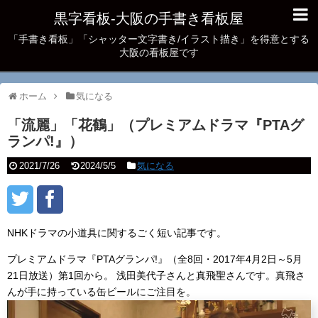
黒字看板‐大阪の手書き看板屋
「手書き看板」「シャッター文字書き/イラスト描き」を得意とする
大阪の看板屋です
ホーム
気になる
「流麗」「花鶴」（プレミアムドラマ『PTAグ
ランパ!』）
2021/7/26
2024/5/5
気になる
NHKドラマの小道具に関するごく短い記事です。
プレミアムドラマ『PTAグランパ!』（全8回・2017年4月2日～5月
21日放送）第1回から。 浅田美代子さんと真飛聖さんです。真飛さ
んが手に持っている缶ビールにご注目を。