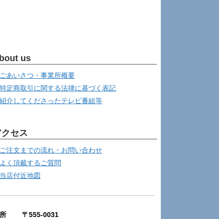
bout us
ごあいさつ・事業所概要
特定商取引に関する法律に基づく表記
紹介してくださったテレビ番組等
アクセス
ご注文までの流れ・お問い合わせ
よく頂戴するご質問
当店付近地図
所 〒555-0031