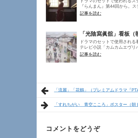
ドラマのセットで使われるス
『らんまん』第44回から。ステ
記事を読む
「光陰寫眞舘」看板（
ドラマのセットで使用される
テレビ小説「カムカムエヴリバ
記事を読む
「流麗」「花鶴」（プレミアムドラマ『PT
「すれちがい 青空こころ」ポスター（朝
コメントをどうぞ