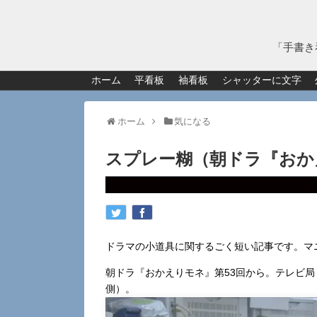
「手書き
ホーム
平看板
袖看板
シャッターに文字
ホーム
気になる
スプレー糊（朝ドラ『おか
ドラマの小道具に関するごく短い記事です。マ
朝ドラ『おかえりモネ』第53回から。テレビ
側）。