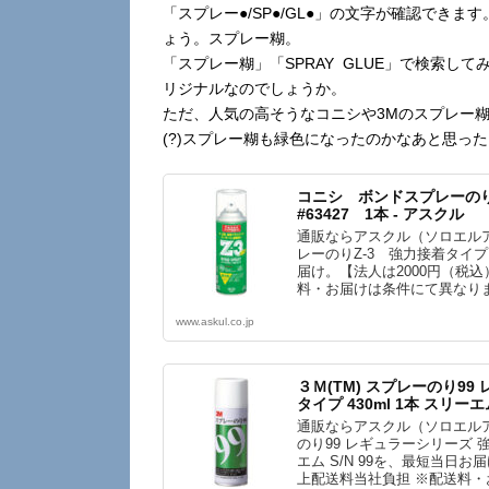
「スプレー●/SP●/GL●」の文字が確認できま
ょう。スプレー糊。
「スプレー糊」「SPRAY GLUE」で検索し
リジナルなのでしょうか。
ただ、人気の高そうなコニシや3Mのスプレー糊
(?)スプレー糊も緑色になったのかなあと思っ
コニシ ボンドスプレーの
#63427 1本 - アスクル
通販ならアスクル（ソロエル
レーのりZ-3 強力接着タイプ
届け。【法人は2000円（税
料・お届けは条件にて異なり
www.askul.co.jp
３Ｍ(TM) スプレーのり9
タイプ 430ml 1本 スリーエム
通販ならアスクル（ソロエルア
のり99 レギュラーシリーズ 強力
エム S/N 99を、最短当日お
上配送料当社負担 ※配送料