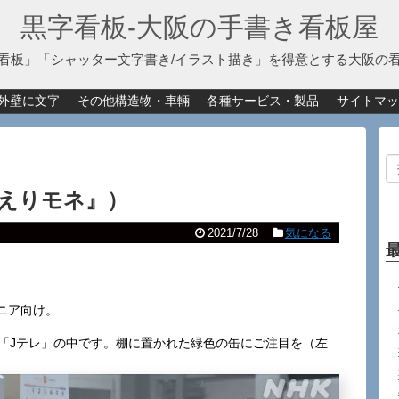
黒字看板‐大阪の手書き看板屋
看板」「シャッター文字書き/イラスト描き」を得意とする大阪の
外壁に文字
その他構造物・車輛
各種サービス・製品
サイトマッ
えりモネ』）
2021/7/28
気になる
ニア向け。
局「Jテレ」の中です。棚に置かれた緑色の缶にご注目を（左