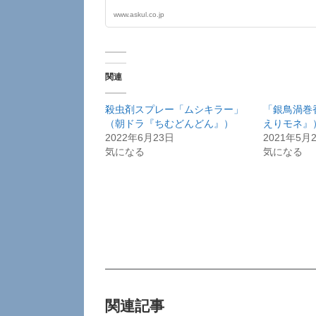
www.askul.co.jp
関連
殺虫剤スプレー「ムシキラー」
「銀鳥渦巻
（朝ドラ『ちむどんどん』）
えりモネ』
2022年6月23日
2021年5月
気になる
気になる
関連記事