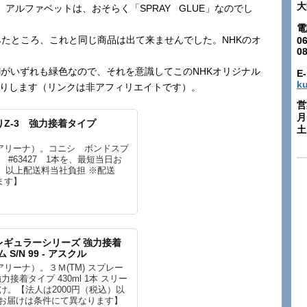
大
す。アルファベットは、おそらく「SPRAY GLUE」なのでし
電
てみたところ、これと同じ商品は出て来ませんでした。NHKのオ
06
0
がいずれも緑色なので、それを意識してこのNHKオリジナル
E-
k
たりします（リンクは非アフィリエイトです）。
営
月
りZ-3 強力接着タイプ
土:
アリーナ）。コニシ ボンドスプ
 #63427 1本を、最短当日お
込）以上配送料当社負担 ※配送
ます】
9 レギュラーシリーズ 強力接着
 S/N 99 - アスクル
リーナ）。３Ｍ(TM) スプレー
接着タイプ 430ml 1本 スリー
届け。【法人は2000円（税込）以
・お届けは条件にて異なります】