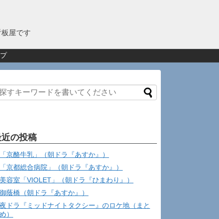
看板屋です
プ
最近の投稿
「京酪牛乳」（朝ドラ『あすか』）
「京都総合病院」（朝ドラ『あすか』）
美容室「VIOLET」（朝ドラ『ひまわり』）
御蔭橋（朝ドラ『あすか』）
夜ドラ『ミッドナイトタクシー』のロケ地（まと
め）