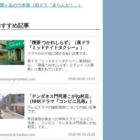
賤ヶ岳の七本槍（朝ドラ『走らんか！』）
おすすめ記事
「喫茶 つかれしらず」（夜ドラ
『ミッドナイトタクシー』）
ドラマのロケ地に関する短い記事です。
夜ドラ『ミッドナイトタクシー』第2回か
ら。「喫茶 つかれしらず」とテント（と看
板）に書かれています。…
2026-06-02 23:21
www.kuroji-kanban.com
「テンダネス門司港こがね村店」
（NHKドラマ『コンビニ兄弟』）
テレビドラマの撮影場所についての短い記事
です。
昨日放送が始まったNHKドラマ『コンビニ
兄弟』。コンビニ「テンダネス門司港こがね
村店」です…
2026-04-29 23:36
www.kuroji-kanban.com