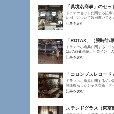
「眞境名商事」のセッ
ドラマのセットに関する記事
い回しについて数回書いてきま
記事を読む
「ROTAX」（腕時計
ドラマの小道具に関するごく短
1回の静止画像。ヒロイン・の
記事を読む
「コロンブスレコード
ドラマの小道具に関する短い記
戦後復活したジャズ喫茶「ディ
記事を読む
ステンドグラス（東京制