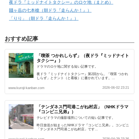
夜ドラ『ミッドナイトタクシー』のロケ地（まとめ）
賤ヶ岳の七本槍（朝ドラ『走らんか！』）
「りり」（朝ドラ『走らんか！』）
おすすめ記事
「喫茶 つかれしらず」（夜ドラ『ミッドナイト
タクシー』）
ドラマのロケ地に関する短い記事です。
夜ドラ『ミッドナイトタクシー』第2回から。「喫茶 つかれ
しらず」とテント（と看板）に書かれています。…
2026-06-02 23:21
www.kuroji-kanban.com
「テンダネス門司港こがね村店」（NHKドラマ
『コンビニ兄弟』）
テレビドラマの撮影場所についての短い記事です。
昨日放送が始まったNHKドラマ『コンビニ兄弟』。コンビニ
「テンダネス門司港こがね村店」です…
2026-04-29 23:36
www.kuroji-kanban.com