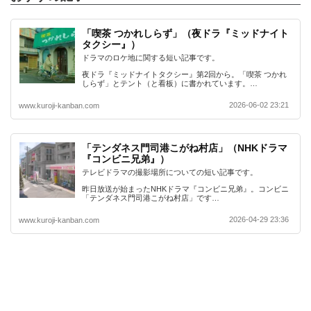
「喫茶 つかれしらず」（夜ドラ『ミッドナイト
タクシー』）
ドラマのロケ地に関する短い記事です。
夜ドラ『ミッドナイトタクシー』第2回から。「喫茶 つかれ
しらず」とテント（と看板）に書かれています。…
2026-06-02 23:21
www.kuroji-kanban.com
「テンダネス門司港こがね村店」（NHKドラマ
『コンビニ兄弟』）
テレビドラマの撮影場所についての短い記事です。
昨日放送が始まったNHKドラマ『コンビニ兄弟』。コンビニ
「テンダネス門司港こがね村店」です…
2026-04-29 23:36
www.kuroji-kanban.com