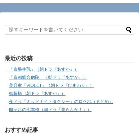
最近の投稿
「京酪牛乳」（朝ドラ『あすか』）
「京都総合病院」（朝ドラ『あすか』）
美容室「VIOLET」（朝ドラ『ひまわり』）
御蔭橋（朝ドラ『あすか』）
夜ドラ『ミッドナイトタクシー』のロケ地（まとめ）
賤ヶ岳の七本槍（朝ドラ『走らんか！』）
おすすめ記事