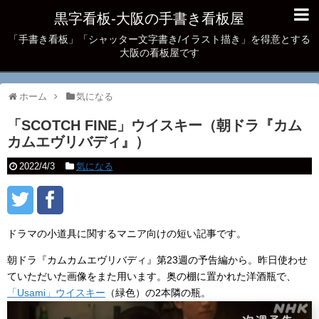
黒字看板‐大阪の手書き看板屋
「手書き看板」「シャッター文字書き/イラスト描き」を得意とする
大阪の看板屋です
ホーム
気になる
「SCOTCH FINE」ウイスキー（朝ドラ『カム
カムエヴリバディ』）
2022/4/3
気になる
ドラマの小道具に関するマニア向けの短い記事です。
朝ドラ『カムカムエヴリバディ』第23週の予告編から。昨日使わせ
ていただいた画像をまた用います。奥の棚に置かれた洋酒瓶で、
「Usami」ウイスキー
（緑色）の2本隣の瓶。