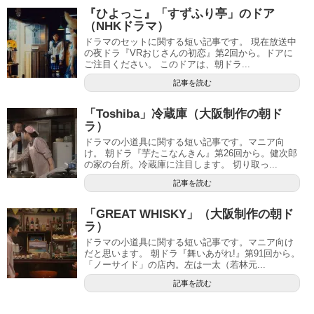
『ひよっこ』「すずふり亭」のドア
（NHKドラマ）
ドラマのセットに関する短い記事です。 現在放送中
の夜ドラ『VRおじさんの初恋』第2回から。ドアに
ご注目ください。 このドアは、朝ドラ...
記事を読む
「Toshiba」冷蔵庫（大阪制作の朝ド
ラ）
ドラマの小道具に関する短い記事です。マニア向
け。 朝ドラ『芋たこなんきん』第26回から。健次郎
の家の台所。冷蔵庫に注目します。 切り取っ...
記事を読む
「GREAT WHISKY」（大阪制作の朝ド
ラ）
ドラマの小道具に関する短い記事です。マニア向け
だと思います。 朝ドラ『舞いあがれ!』第91回から。
「ノーサイド」の店内。左は一太（若林元...
記事を読む