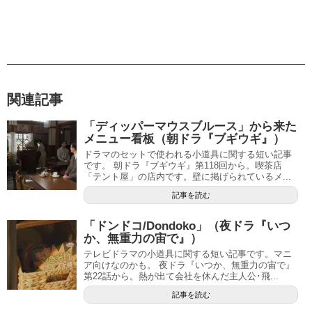
関連記事
「ディッパーマウスブルース」から来た
メニュー看板（朝ドラ『ブギウギ』）
ドラマのセットで使われる小道具に関する短い記事
です。 朝ドラ『ブギウギ』第118回から。喫茶店
「テント屋」の店内です。壁に掲げられているメ...
記事を読む
「ドンドコ/Dondoko」（夜ドラ『いつ
か、無重力の宙で』）
テレビドラマの小道具に関する短い記事です。マニ
ア向けなのかも。 夜ドラ『いつか、無重力の宙で』
第22話から。熱が出て会社を休んだ主人公･飛...
記事を読む