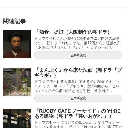
関連記事
「酒肴」提灯（大阪制作の朝ドラ）
ドラマで使用された提灯に関するマニア向けの記事
です。 朝ドラ『おちょやん』第17回から。暖簾の外
にあるので見づらいのですが、ヒロイン千代の...
記事を読む
『まんぷく』から来た法面（朝ドラ『ブ
ギウギ』）
ドラマで使われる大道具に関する短い記事です。マ
ニア向け。 朝ドラ『ブギウギ』第114回から。ヒロ
イン･スズ子の娘･愛子と同じ学校に通う男子...
記事を読む
「RUGBY CAFE ノーサイド」のそばに
ある建物（朝ドラ『舞いあがれ!』）
ドラマのセットについての短い話。かなりマイナー
なことを書きます。 朝ドラ『舞いあがれ!』第17回か