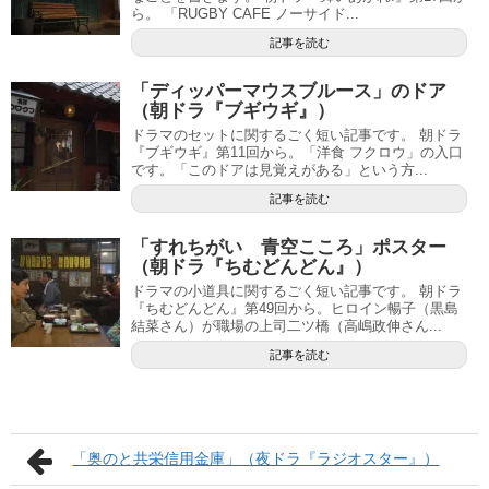
ら。 「RUGBY CAFE ノーサイド...
記事を読む
「ディッパーマウスブルース」のドア
（朝ドラ『ブギウギ』）
ドラマのセットに関するごく短い記事です。 朝ドラ
『ブギウギ』第11回から。「洋食 フクロウ」の入口
です。「このドアは見覚えがある」という方...
記事を読む
「すれちがい 青空こころ」ポスター
（朝ドラ『ちむどんどん』）
ドラマの小道具に関するごく短い記事です。 朝ドラ
『ちむどんどん』第49回から。ヒロイン暢子（黒島
結菜さん）が職場の上司二ツ橋（高嶋政伸さん...
記事を読む
「奥のと共栄信用金庫」（夜ドラ『ラジオスター』）