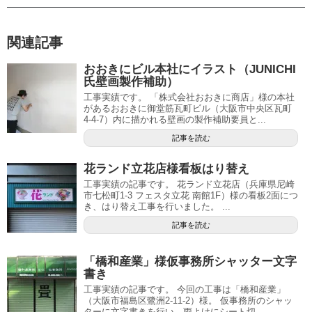
関連記事
おおきにビル本社にイラスト（JUNICHI
氏壁画製作補助）
工事実績です。 「株式会社おおきに商店」様の本社
があるおおきに御堂筋瓦町ビル（大阪市中央区瓦町
4-4-7）内に描かれる壁画の製作補助要員と...
記事を読む
花ランド立花店様看板はり替え
工事実績の記事です。 花ランド立花店（兵庫県尼崎
市七松町1-3 フェスタ立花 南館1F）様の看板2面につ
き、はり替え工事を行いました。 ...
記事を読む
「橋和産業」様仮事務所シャッター文字
書き
工事実績の記事です。 今回の工事は「橋和産業」
（大阪市福島区鷺洲2-11-2）様。 仮事務所のシャッ
ターに文字書きを行い、雨よけにシート切...