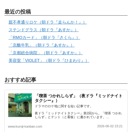
最近の投稿
親不孝通りロケ（朝ドラ『走らんか！』）
ステンドグラス（朝ドラ『あすか』）
「RMOカード」（朝ドラ『さくら』）
「京酪牛乳」（朝ドラ『あすか』）
「京都総合病院」（朝ドラ『あすか』）
美容室「VIOLET」（朝ドラ『ひまわり』）
おすすめ記事
「喫茶 つかれしらず」（夜ドラ『ミッドナイト
タクシー』）
ドラマのロケ地に関する短い記事です。
夜ドラ『ミッドナイトタクシー』第2回から。「喫茶 つかれ
しらず」とテント（と看板）に書かれています。…
2026-06-02 23:21
www.kuroji-kanban.com