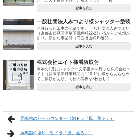
記事を読む
一般社団法人みつより様シャッター塗装
今月行った工事の記録です。 一般社団法人みつより
（京都市伏見区深草下横縄町22-23）様からご依頼が
あり、新たな事業所（同区桃山町丹後33...
記事を読む
株式会社エイト様看板取付
今年の1月にシャッター文字書きを行った株式会社エ
イト（兵庫県伊丹市野間北2-10-19）様からあらため
てご依頼があり、同社の看板を3枚新しく...
記事を読む
鹿鳴館のバーカウンター（朝ドラ『風、薫る』）
鹿鳴館の場所（朝ドラ『風、薫る』）