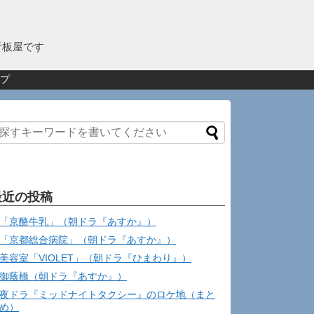
看板屋です
プ
最近の投稿
「京酪牛乳」（朝ドラ『あすか』）
「京都総合病院」（朝ドラ『あすか』）
美容室「VIOLET」（朝ドラ『ひまわり』）
御蔭橋（朝ドラ『あすか』）
夜ドラ『ミッドナイトタクシー』のロケ地（まと
め）