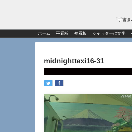
「手書き
ホーム
平看板
袖看板
シャッターに文字
midnighttaxi16-31