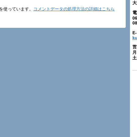
大
t を使っています。
コメントデータの処理方法の詳細はこちら
電
06
0
E-
k
営
月
土: