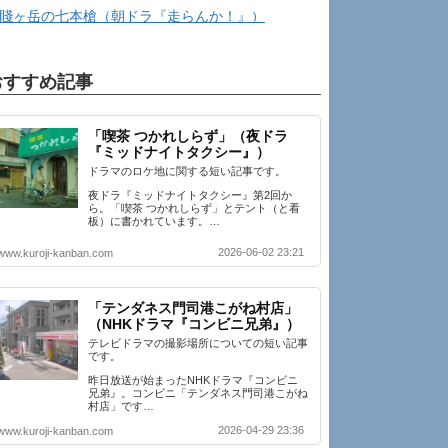
賤ヶ岳の七本槍（朝ドラ『走らんか！』）
おすすめ記事
「喫茶 つかれしらず」（夜ドラ
『ミッドナイトタクシー』）
ドラマのロケ地に関する短い記事です。
夜ドラ『ミッドナイトタクシー』第2回か
ら。「喫茶 つかれしらず」とテント（と看
板）に書かれています。…
2026-06-02 23:21
www.kuroji-kanban.com
「テンダネス門司港こがね村店」
（NHKドラマ『コンビニ兄弟』）
テレビドラマの撮影場所についての短い記事
です。
昨日放送が始まったNHKドラマ『コンビニ
兄弟』。コンビニ「テンダネス門司港こがね
村店」です…
2026-04-29 23:36
www.kuroji-kanban.com