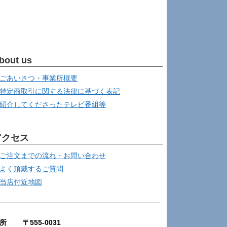
bout us
ごあいさつ・事業所概要
特定商取引に関する法律に基づく表記
紹介してくださったテレビ番組等
アクセス
ご注文までの流れ・お問い合わせ
よく頂戴するご質問
当店付近地図
所 〒555-0031