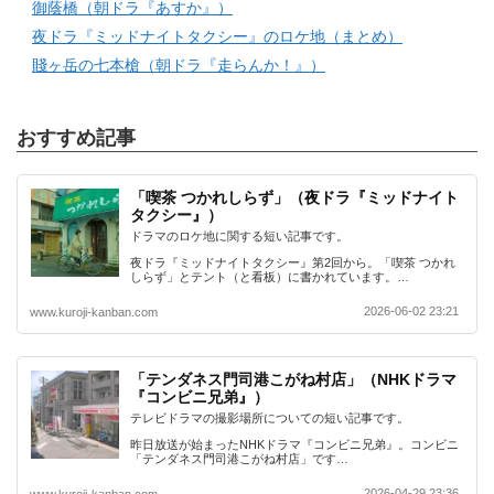
御蔭橋（朝ドラ『あすか』）
夜ドラ『ミッドナイトタクシー』のロケ地（まとめ）
賤ヶ岳の七本槍（朝ドラ『走らんか！』）
おすすめ記事
「喫茶 つかれしらず」（夜ドラ『ミッドナイト
タクシー』）
ドラマのロケ地に関する短い記事です。
夜ドラ『ミッドナイトタクシー』第2回から。「喫茶 つかれ
しらず」とテント（と看板）に書かれています。…
2026-06-02 23:21
www.kuroji-kanban.com
「テンダネス門司港こがね村店」（NHKドラマ
『コンビニ兄弟』）
テレビドラマの撮影場所についての短い記事です。
昨日放送が始まったNHKドラマ『コンビニ兄弟』。コンビニ
「テンダネス門司港こがね村店」です…
2026-04-29 23:36
www.kuroji-kanban.com