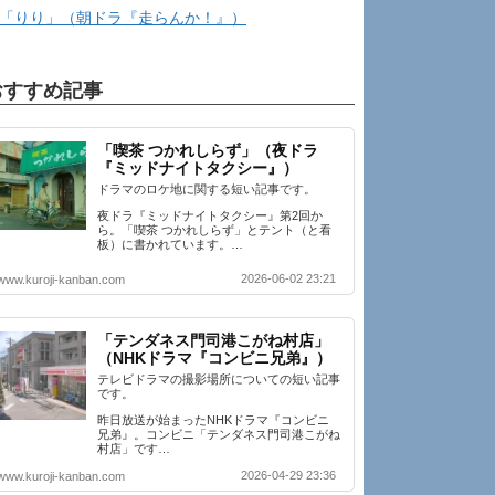
「りり」（朝ドラ『走らんか！』）
おすすめ記事
「喫茶 つかれしらず」（夜ドラ
『ミッドナイトタクシー』）
ドラマのロケ地に関する短い記事です。
夜ドラ『ミッドナイトタクシー』第2回か
ら。「喫茶 つかれしらず」とテント（と看
板）に書かれています。…
2026-06-02 23:21
www.kuroji-kanban.com
「テンダネス門司港こがね村店」
（NHKドラマ『コンビニ兄弟』）
テレビドラマの撮影場所についての短い記事
です。
昨日放送が始まったNHKドラマ『コンビニ
兄弟』。コンビニ「テンダネス門司港こがね
村店」です…
2026-04-29 23:36
www.kuroji-kanban.com