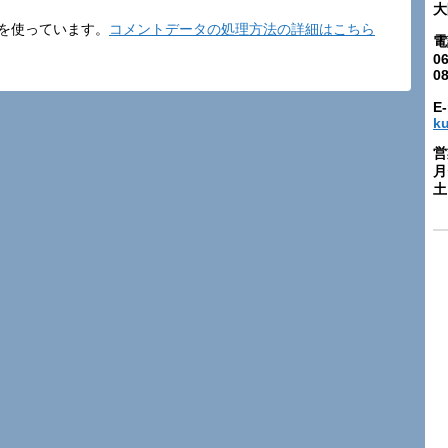
大
t を使っています。
コメントデータの処理方法の詳細はこちら
電
06
0
E-
k
営
月
土: