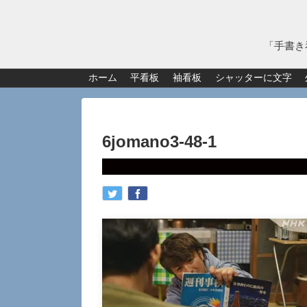
「手書き
ホーム
平看板
袖看板
シャッターに文字
6jomano3-48-1