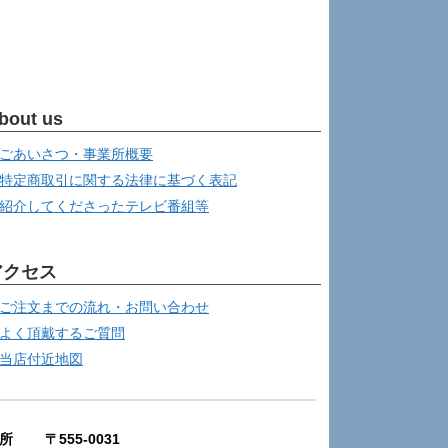
bout us
ごあいさつ・事業所概要
特定商取引に関する法律に基づく表記
紹介してくださったテレビ番組等
アクセス
ご注文までの流れ・お問い合わせ
よく頂戴するご質問
当店付近地図
所 〒555-0031