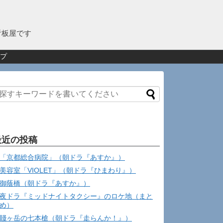
看板屋です
プ
最近の投稿
「京都総合病院」（朝ドラ『あすか』）
美容室「VIOLET」（朝ドラ『ひまわり』）
御蔭橋（朝ドラ『あすか』）
夜ドラ『ミッドナイトタクシー』のロケ地（まと
め）
賤ヶ岳の七本槍（朝ドラ『走らんか！』）