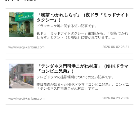
「喫茶 つかれしらず」（夜ドラ『ミッドナイト
タクシー』）
ドラマのロケ地に関する短い記事です。
夜ドラ『ミッドナイトタクシー』第2回から。「喫茶 つかれ
しらず」とテント（と看板）に書かれています。…
2026-06-02 23:21
www.kuroji-kanban.com
「テンダネス門司港こがね村店」（NHKドラマ
『コンビニ兄弟』）
テレビドラマの撮影場所についての短い記事です。
昨日放送が始まったNHKドラマ『コンビニ兄弟』。コンビニ
「テンダネス門司港こがね村店」です…
2026-04-29 23:36
www.kuroji-kanban.com