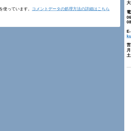
大
t を使っています。
コメントデータの処理方法の詳細はこちら
電
06
0
E-
k
営
月
土: