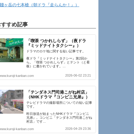
賤ヶ岳の七本槍（朝ドラ『走らんか！』）
おすすめ記事
「喫茶 つかれしらず」（夜ドラ
『ミッドナイトタクシー』）
ドラマのロケ地に関する短い記事です。
夜ドラ『ミッドナイトタクシー』第2回か
ら。「喫茶 つかれしらず」とテント（と看
板）に書かれています。…
2026-06-02 23:21
www.kuroji-kanban.com
「テンダネス門司港こがね村店」
（NHKドラマ『コンビニ兄弟』）
テレビドラマの撮影場所についての短い記事
です。
昨日放送が始まったNHKドラマ『コンビニ
兄弟』。コンビニ「テンダネス門司港こがね
村店」です…
2026-04-29 23:36
www.kuroji-kanban.com