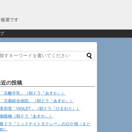
看板屋です
プ
最近の投稿
「京酪牛乳」（朝ドラ『あすか』）
「京都総合病院」（朝ドラ『あすか』）
美容室「VIOLET」（朝ドラ『ひまわり』）
御蔭橋（朝ドラ『あすか』）
夜ドラ『ミッドナイトタクシー』のロケ地（まと
め）