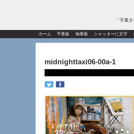
「手書き
ホーム
平看板
袖看板
シャッターに文字
midnighttaxi06-00a-1