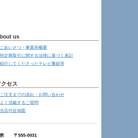
bout us
ごあいさつ・事業所概要
特定商取引に関する法律に基づく表記
紹介してくださったテレビ番組等
アクセス
ご注文までの流れ・お問い合わせ
よく頂戴するご質問
当店付近地図
所 〒555-0031