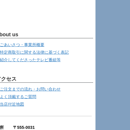
bout us
ごあいさつ・事業所概要
特定商取引に関する法律に基づく表記
紹介してくださったテレビ番組等
アクセス
ご注文までの流れ・お問い合わせ
よく頂戴するご質問
当店付近地図
所 〒555-0031