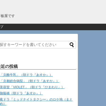
看板屋です
プ
最近の投稿
「京酪牛乳」（朝ドラ『あすか』）
「京都総合病院」（朝ドラ『あすか』）
美容室「VIOLET」（朝ドラ『ひまわり』）
御蔭橋（朝ドラ『あすか』）
夜ドラ『ミッドナイトタクシー』のロケ地（まと
め）