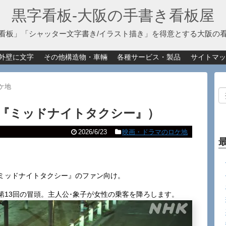
黒字看板‐大阪の手書き看板屋
看板」「シャッター文字書き/イラスト描き」を得意とする大阪の
外壁に文字
その他構造物・車輛
各種サービス・製品
サイトマッ
ケ地
『ミッドナイトタクシー』）
2026/6/23
映画・ドラマのロケ地
ミッドナイトタクシー』のファン向け。
第13回の冒頭。主人公･象子が女性の乗客を降ろします。