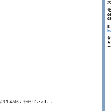
大
電
06
0
E-
k
営
月
土:
ぱり生成AIの力を借りています。。