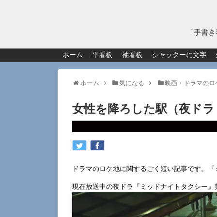
「手書き
ホーム
平看板
袖看板
シャッターに文字
ホーム
気になる
映画・ドラマのロ
女性を降ろした駅（夜ドラ
ドラマのロケ地に関するごく短い記事です。『
現在放送中の夜ドラ『ミッドナイトタクシー』