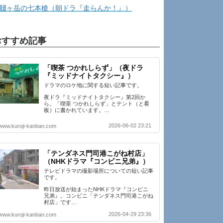
賤ヶ岳の七本槍（朝ドラ『走らんか！』）
おすすめ記事
「喫茶 つかれしらず」（夜ドラ
『ミッドナイトタクシー』）
ドラマのロケ地に関する短い記事です。
夜ドラ『ミッドナイトタクシー』第2回か
ら。「喫茶 つかれしらず」とテント（と看
板）に書かれています。…
2026-06-02 23:21
www.kuroji-kanban.com
「テンダネス門司港こがね村店」
（NHKドラマ『コンビニ兄弟』）
テレビドラマの撮影場所についての短い記事
です。
昨日放送が始まったNHKドラマ『コンビニ
兄弟』。コンビニ「テンダネス門司港こがね
村店」です…
2026-04-29 23:36
www.kuroji-kanban.com