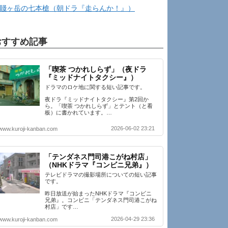
賤ヶ岳の七本槍（朝ドラ『走らんか！』）
おすすめ記事
「喫茶 つかれしらず」（夜ドラ
『ミッドナイトタクシー』）
ドラマのロケ地に関する短い記事です。
夜ドラ『ミッドナイトタクシー』第2回か
ら。「喫茶 つかれしらず」とテント（と看
板）に書かれています。…
2026-06-02 23:21
www.kuroji-kanban.com
「テンダネス門司港こがね村店」
（NHKドラマ『コンビニ兄弟』）
テレビドラマの撮影場所についての短い記事
です。
昨日放送が始まったNHKドラマ『コンビニ
兄弟』。コンビニ「テンダネス門司港こがね
村店」です…
2026-04-29 23:36
www.kuroji-kanban.com