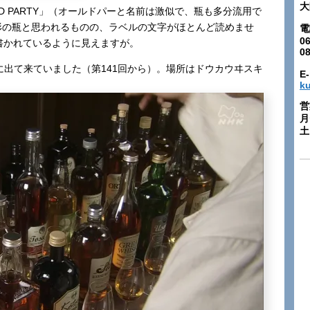
大
OLD PARTY」（オールドパーと名前は激似で、瓶も多分流用で
同じ形の瓶と思われるものの、ラベルの文字がほとんど読めませ
電
06
」と書かれているように見えますが。
0
ン』に出て来ていました（第141回から）。場所はドウカウヰスキ
E-
k
営
月
土: