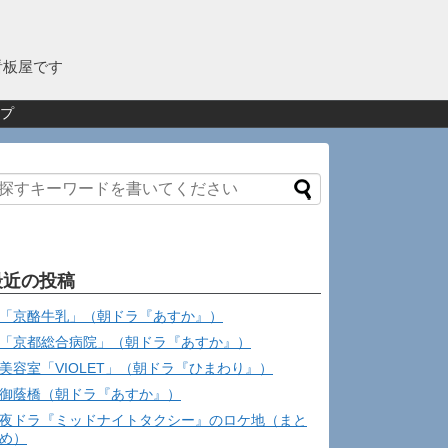
看板屋です
プ
最近の投稿
「京酪牛乳」（朝ドラ『あすか』）
「京都総合病院」（朝ドラ『あすか』）
美容室「VIOLET」（朝ドラ『ひまわり』）
御蔭橋（朝ドラ『あすか』）
夜ドラ『ミッドナイトタクシー』のロケ地（まと
め）