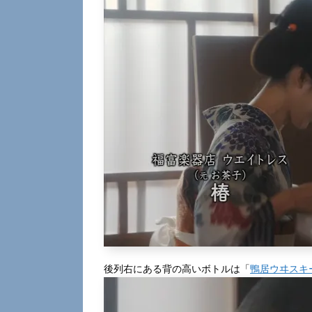
後列右にある背の高いボトルは「
鴨居ウヰスキ