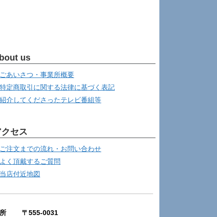
bout us
ごあいさつ・事業所概要
特定商取引に関する法律に基づく表記
紹介してくださったテレビ番組等
アクセス
ご注文までの流れ・お問い合わせ
よく頂戴するご質問
当店付近地図
所 〒555-0031