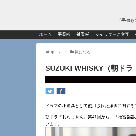
「手書き
ホーム
平看板
袖看板
シャッターに文字
ホーム
気になる
SUZUKI WHISKY（朝
ドラマの小道具として使用された洋酒に関する
朝ドラ『おちょやん』第41回から。「福富楽
います。