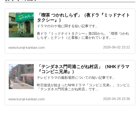
「喫茶 つかれしらず」（夜ドラ『ミッドナイト
タクシー』）
ドラマのロケ地に関する短い記事です。
夜ドラ『ミッドナイトタクシー』第2回から。「喫茶 つかれ
しらず」とテント（と看板）に書かれています。…
2026-06-02 23:21
www.kuroji-kanban.com
「テンダネス門司港こがね村店」（NHKドラマ
『コンビニ兄弟』）
テレビドラマの撮影場所についての短い記事です。
昨日放送が始まったNHKドラマ『コンビニ兄弟』。コンビニ
「テンダネス門司港こがね村店」です…
2026-04-29 23:36
www.kuroji-kanban.com