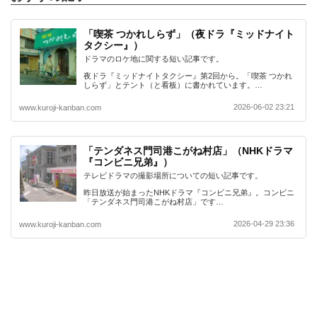
「喫茶 つかれしらず」（夜ドラ『ミッドナイト
タクシー』）
ドラマのロケ地に関する短い記事です。
夜ドラ『ミッドナイトタクシー』第2回から。「喫茶 つかれ
しらず」とテント（と看板）に書かれています。…
2026-06-02 23:21
www.kuroji-kanban.com
「テンダネス門司港こがね村店」（NHKドラマ
『コンビニ兄弟』）
テレビドラマの撮影場所についての短い記事です。
昨日放送が始まったNHKドラマ『コンビニ兄弟』。コンビニ
「テンダネス門司港こがね村店」です…
2026-04-29 23:36
www.kuroji-kanban.com