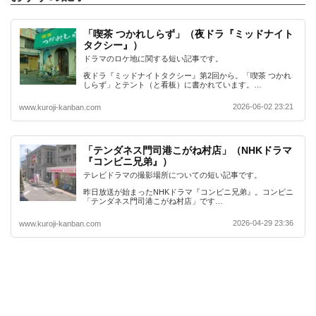
「喫茶 つかれしらず」（夜ドラ『ミッドナイト
タクシー』）
ドラマのロケ地に関する短い記事です。
夜ドラ『ミッドナイトタクシー』第2回から。「喫茶 つかれ
しらず」とテント（と看板）に書かれています。…
2026-06-02 23:21
www.kuroji-kanban.com
「テンダネス門司港こがね村店」（NHKドラマ
『コンビニ兄弟』）
テレビドラマの撮影場所についての短い記事です。
昨日放送が始まったNHKドラマ『コンビニ兄弟』。コンビニ
「テンダネス門司港こがね村店」です…
2026-04-29 23:36
www.kuroji-kanban.com