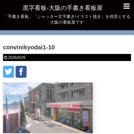
黒字看板‐大阪の手書き看板屋
「手書き看板」「シャッター文字書き/イラスト描き」を得意とする
大阪の看板屋です
convinikyodai1-10
2026/4/29