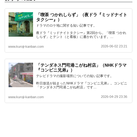
「喫茶 つかれしらず」（夜ドラ『ミッドナイト
タクシー』）
ドラマのロケ地に関する短い記事です。
夜ドラ『ミッドナイトタクシー』第2回から。「喫茶 つかれ
しらず」とテント（と看板）に書かれています。…
2026-06-02 23:21
www.kuroji-kanban.com
「テンダネス門司港こがね村店」（NHKドラマ
『コンビニ兄弟』）
テレビドラマの撮影場所についての短い記事です。
昨日放送が始まったNHKドラマ『コンビニ兄弟』。コンビニ
「テンダネス門司港こがね村店」です…
2026-04-29 23:36
www.kuroji-kanban.com