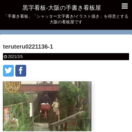
黒字看板‐大阪の手書き看板屋
「手書き看板」「シャッター文字書き/イラスト描き」を得意とする
大阪の看板屋です
teruteru0221136-1
2021/2/5