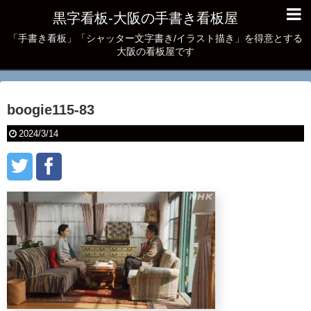
黒字看板‐大阪の手書き看板屋
「手書き看板」「シャッター文字書き/イラスト描き」を得意とする
大阪の看板屋です
boogie115-83
2024/3/14