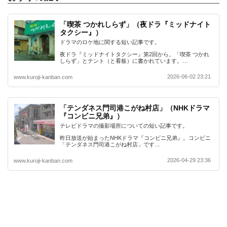
「喫茶 つかれしらず」（夜ドラ『ミッドナイト
タクシー』）
ドラマのロケ地に関する短い記事です。
夜ドラ『ミッドナイトタクシー』第2回から。「喫茶 つかれ
しらず」とテント（と看板）に書かれています。…
2026-06-02 23:21
www.kuroji-kanban.com
「テンダネス門司港こがね村店」（NHKドラマ
『コンビニ兄弟』）
テレビドラマの撮影場所についての短い記事です。
昨日放送が始まったNHKドラマ『コンビニ兄弟』。コンビニ
「テンダネス門司港こがね村店」です…
2026-04-29 23:36
www.kuroji-kanban.com