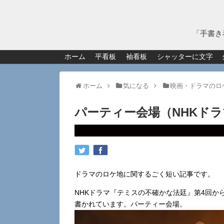
「手書き
ホーム
平看板
袖看板
シャッターに文字
ホーム
気になる
映画・ドラマのロ
パーティー会場（NHKド
ドラマのロケ地に関するごく短い記事です。
NHKドラマ『テミスの不確かな法廷』第4回
書かれています。パーティー会場。