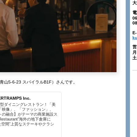
大
電
06
0
E-
k
営
月
土:
青山5-6-23 スパイラルB1F）さんです。
RTRAMPS Inc.
大型ダイニングレストラン！「美
「映像」、「ファッション」、
トの融合】がテーマの商業施設ス
Restaurant”海外の地下倉庫に
れた空間”上質なステーキやクラシ