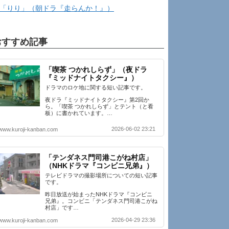
「りり」（朝ドラ『走らんか！』）
おすすめ記事
「喫茶 つかれしらず」（夜ドラ
『ミッドナイトタクシー』）
ドラマのロケ地に関する短い記事です。
夜ドラ『ミッドナイトタクシー』第2回か
ら。「喫茶 つかれしらず」とテント（と看
板）に書かれています。…
2026-06-02 23:21
www.kuroji-kanban.com
「テンダネス門司港こがね村店」
（NHKドラマ『コンビニ兄弟』）
テレビドラマの撮影場所についての短い記事
です。
昨日放送が始まったNHKドラマ『コンビニ
兄弟』。コンビニ「テンダネス門司港こがね
村店」です…
2026-04-29 23:36
www.kuroji-kanban.com