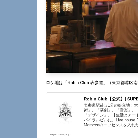
ロケ地は「Robin Club 表参道」（東京都港区南
Robin Club【公式】| SUPE
表参道駅徒歩1分の好立地！
術」、「演劇」、「音楽」、
「デザイン」、【生活とアー
パイラルビルに、Live house 
Moroccoのエッセンスを入
カルな洋食、ワイ...
supertramps.jp