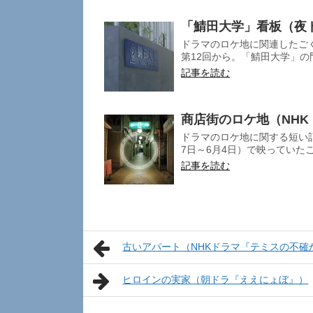
「鯖田大学」看板（夜
ドラマのロケ地に関連したご
第12回から。「鯖田大学」の門
記事を読む
商店街のロケ地（NHK
ドラマのロケ地に関する短い記事
7日～6月4日）で映っていたこ
記事を読む
古いアパート（NHKドラマ『テミスの不確
ヒロインの実家（朝ドラ『ええにょぼ』）