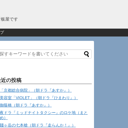
看板屋です
プ
最近の投稿
「京都総合病院」（朝ドラ『あすか』）
美容室「VIOLET」（朝ドラ『ひまわり』）
御蔭橋（朝ドラ『あすか』）
夜ドラ『ミッドナイトタクシー』のロケ地（まと
め）
賤ヶ岳の七本槍（朝ドラ『走らんか！』）