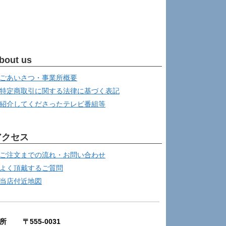
bout us
ごあいさつ・事業所概要
特定商取引に関する法律に基づく表記
紹介してくださったテレビ番組等
アクセス
ご注文までの流れ・お問い合わせ
よく頂戴するご質問
当店付近地図
所 〒555-0031