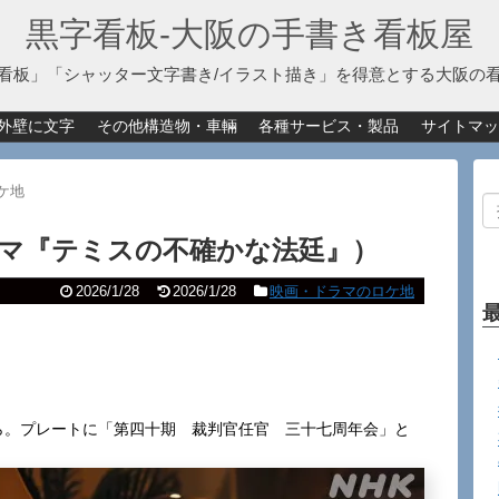
黒字看板‐大阪の手書き看板屋
看板」「シャッター文字書き/イラスト描き」を得意とする大阪の
外壁に文字
その他構造物・車輛
各種サービス・製品
サイトマッ
ケ地
ラマ『テミスの不確かな法廷』）
2026/1/28
2026/1/28
映画・ドラマのロケ地
から。プレートに「第四十期 裁判官任官 三十七周年会」と