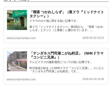
「喫茶 つかれしらず」（夜ドラ『ミッドナイト
タクシー』）
ドラマのロケ地に関する短い記事です。
夜ドラ『ミッドナイトタクシー』第2回から。「喫茶 つかれ
しらず」とテント（と看板）に書かれています。…
2026-06-02 23:21
www.kuroji-kanban.com
「テンダネス門司港こがね村店」（NHKドラマ
『コンビニ兄弟』）
テレビドラマの撮影場所についての短い記事です。
昨日放送が始まったNHKドラマ『コンビニ兄弟』。コンビニ
「テンダネス門司港こがね村店」です…
2026-04-29 23:36
www.kuroji-kanban.com