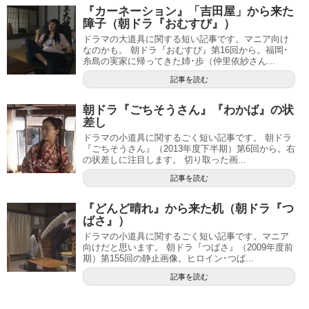
『カーネーション』「吉田屋」から来た
障子（朝ドラ『おむすび』）
ドラマの大道具に関する短い記事です。マニア向け
なのかも。 朝ドラ『おむすび』第16回から。福岡･
糸島の実家に帰ってきた姉･歩（仲里依紗さん...
記事を読む
朝ドラ『ごちそうさん』『わかば』の状
差し
ドラマの小道具に関するごく短い記事です。 朝ドラ
『ごちそうさん』（2013年度下半期）第6回から。右
の状差しに注目します。 切り取った画...
記事を読む
『どんど晴れ』から来た机（朝ドラ『つ
ばさ』）
ドラマの小道具に関するごく短い記事です。マニア
向けだと思います。 朝ドラ『つばさ』（2009年度前
期）第155回の静止画像。ヒロイン･つば...
記事を読む