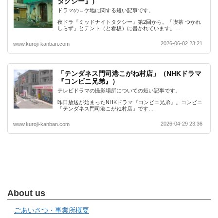
タクシー』）
ドラマのロケ地に関する短い記事です。
夜ドラ『ミッドナイトタクシー』第2回から。「喫茶 つかれ
しらず」とテント（と看板）に書かれています。…
2026-06-02 23:21
www.kuroji-kanban.com
「テンダネス門司港こがね村店」（NHKドラマ
『コンビニ兄弟』）
テレビドラマの撮影場所についての短い記事です。
昨日放送が始まったNHKドラマ『コンビニ兄弟』。コンビニ
「テンダネス門司港こがね村店」です…
2026-04-29 23:36
www.kuroji-kanban.com
About us
ごあいさつ・事業所概要