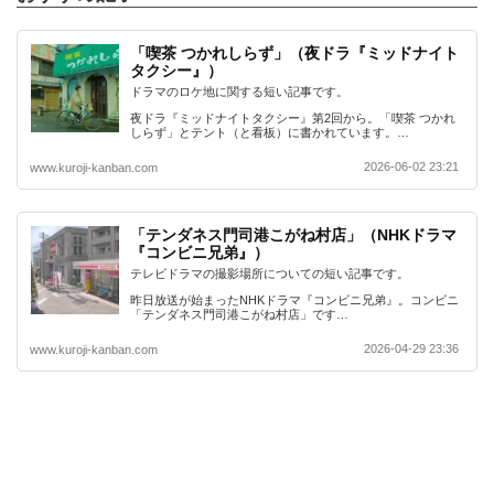
「喫茶 つかれしらず」（夜ドラ『ミッドナイト
タクシー』）
ドラマのロケ地に関する短い記事です。
夜ドラ『ミッドナイトタクシー』第2回から。「喫茶 つかれ
しらず」とテント（と看板）に書かれています。…
2026-06-02 23:21
www.kuroji-kanban.com
「テンダネス門司港こがね村店」（NHKドラマ
『コンビニ兄弟』）
テレビドラマの撮影場所についての短い記事です。
昨日放送が始まったNHKドラマ『コンビニ兄弟』。コンビニ
「テンダネス門司港こがね村店」です…
2026-04-29 23:36
www.kuroji-kanban.com