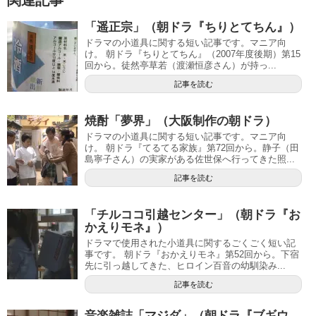
関連記事
「遥正宗」（朝ドラ『ちりとてちん』）
ドラマの小道具に関する短い記事です。マニア向
け。 朝ドラ『ちりとてちん』（2007年度後期）第15
回から。徒然亭草若（渡瀬恒彦さん）が持っ...
記事を読む
焼酎「夢界」（大阪制作の朝ドラ）
ドラマの小道具に関する短い記事です。マニア向
け。 朝ドラ『てるてる家族』第72回から。静子（田
島寧子さん）の実家がある佐世保へ行ってきた照...
記事を読む
「チルココ引越センター」（朝ドラ『お
かえりモネ』）
ドラマで使用された小道具に関するごくごく短い記
事です。 朝ドラ『おかえりモネ』第52回から。下宿
先に引っ越してきた、ヒロイン百音の幼馴染み...
記事を読む
音楽雑誌「マジダ」（朝ドラ『ブギウ