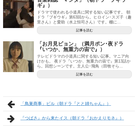
ギ』）
ドラマで使われる小道具に関する短い記事です。 朝
ドラ『ブギウギ』第63回から。ヒロイン･スズ子（趣
里さん）と愛助（水上恒司さん）です。棚に...
記事を読む
「お月見ピョン」（満月ポン･夜ドラ
『いつか、無重力の宙で』）
テレビドラマの小道具に関する短い記事。マニア向
けかも。 夜ドラ『いつか、無重力の宙で』第13話か
ら。回想シーンです。主人公･飛鳥（田牧そら...
記事を読む
「鳥巣商事」ビル（朝ドラ『とと姉ちゃん』）
『つばさ』から来たイス（朝ドラ『おかえりモネ』）