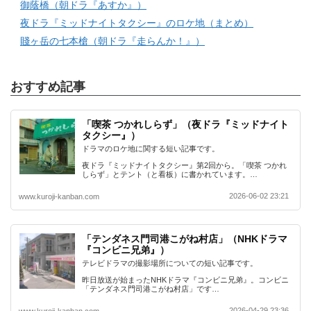
御蔭橋（朝ドラ『あすか』）
夜ドラ『ミッドナイトタクシー』のロケ地（まとめ）
賤ヶ岳の七本槍（朝ドラ『走らんか！』）
おすすめ記事
「喫茶 つかれしらず」（夜ドラ『ミッドナイト
タクシー』）
ドラマのロケ地に関する短い記事です。
夜ドラ『ミッドナイトタクシー』第2回から。「喫茶 つかれ
しらず」とテント（と看板）に書かれています。…
2026-06-02 23:21
www.kuroji-kanban.com
「テンダネス門司港こがね村店」（NHKドラマ
『コンビニ兄弟』）
テレビドラマの撮影場所についての短い記事です。
昨日放送が始まったNHKドラマ『コンビニ兄弟』。コンビニ
「テンダネス門司港こがね村店」です…
2026-04-29 23:36
www.kuroji-kanban.com