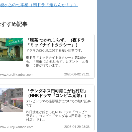
賤ヶ岳の七本槍（朝ドラ『走らんか！』）
おすすめ記事
「喫茶 つかれしらず」（夜ドラ
『ミッドナイトタクシー』）
ドラマのロケ地に関する短い記事です。
夜ドラ『ミッドナイトタクシー』第2回か
ら。「喫茶 つかれしらず」とテント（と看
板）に書かれています。…
2026-06-02 23:21
www.kuroji-kanban.com
「テンダネス門司港こがね村店」
（NHKドラマ『コンビニ兄弟』）
テレビドラマの撮影場所についての短い記事
です。
昨日放送が始まったNHKドラマ『コンビニ
兄弟』。コンビニ「テンダネス門司港こがね
村店」です…
2026-04-29 23:36
www.kuroji-kanban.com