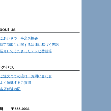
bout us
ごあいさつ・事業所概要
特定商取引に関する法律に基づく表記
紹介してくださったテレビ番組等
アクセス
ご注文までの流れ・お問い合わせ
よく頂戴するご質問
当店付近地図
所 〒555-0031