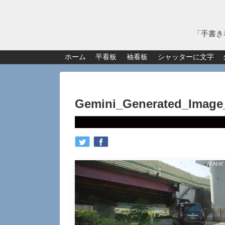
「手書き
ホーム
平看板
袖看板
シャッターに文字
Gemini_Generated_Image