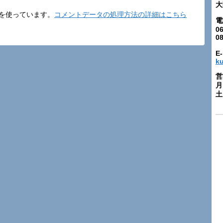
大
t を使っています。
コメントデータの処理方法の詳細はこちら
電
06
0
E-
k
営
月
土: