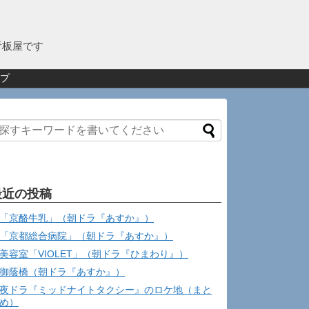
看板屋です
プ
最近の投稿
「京酪牛乳」（朝ドラ『あすか』）
「京都総合病院」（朝ドラ『あすか』）
美容室「VIOLET」（朝ドラ『ひまわり』）
御蔭橋（朝ドラ『あすか』）
夜ドラ『ミッドナイトタクシー』のロケ地（まと
め）