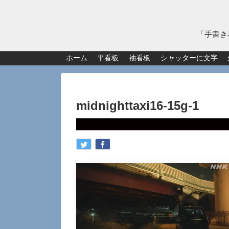
「手書き
ホーム
平看板
袖看板
シャッターに文字
midnighttaxi16-15g-1