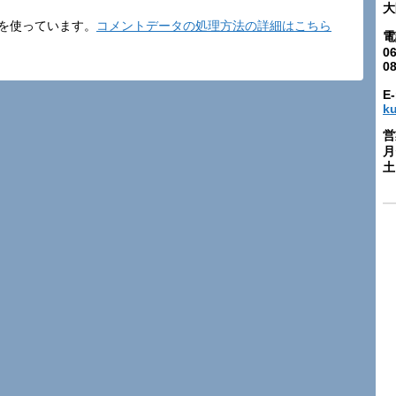
大
t を使っています。
コメントデータの処理方法の詳細はこちら
電
06
0
E-
k
営
月
土: