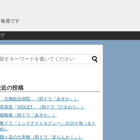
看板屋です
プ
最近の投稿
「京都総合病院」（朝ドラ『あすか』）
美容室「VIOLET」（朝ドラ『ひまわり』）
御蔭橋（朝ドラ『あすか』）
夜ドラ『ミッドナイトタクシー』のロケ地（まと
め）
賤ヶ岳の七本槍（朝ドラ『走らんか！』）