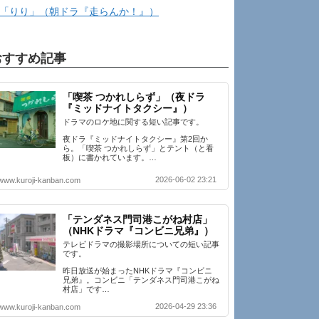
「りり」（朝ドラ『走らんか！』）
おすすめ記事
「喫茶 つかれしらず」（夜ドラ
『ミッドナイトタクシー』）
ドラマのロケ地に関する短い記事です。
夜ドラ『ミッドナイトタクシー』第2回か
ら。「喫茶 つかれしらず」とテント（と看
板）に書かれています。…
2026-06-02 23:21
www.kuroji-kanban.com
「テンダネス門司港こがね村店」
（NHKドラマ『コンビニ兄弟』）
テレビドラマの撮影場所についての短い記事
です。
昨日放送が始まったNHKドラマ『コンビニ
兄弟』。コンビニ「テンダネス門司港こがね
村店」です…
2026-04-29 23:36
www.kuroji-kanban.com