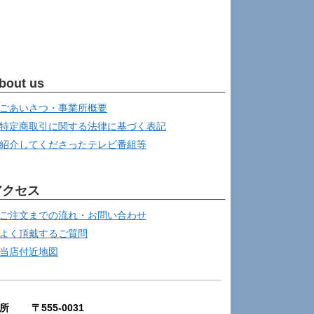
bout us
ごあいさつ・事業所概要
特定商取引に関する法律に基づく表記
紹介してくださったテレビ番組等
アクセス
ご注文までの流れ・お問い合わせ
よく頂戴するご質問
当店付近地図
所 〒555-0031