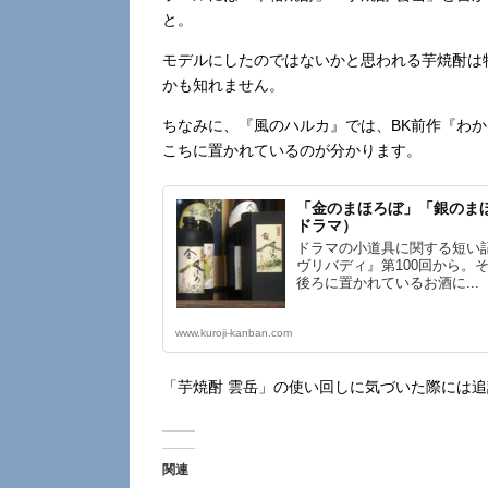
と。
モデルにしたのではないかと思われる芋焼酎は
かも知れません。
ちなみに、『風のハルカ』では、BK前作『わ
こちに置かれているのが分かります。
「金のまほろぼ」「銀のまほ
ドラマ）
ドラマの小道具に関する短い
ヴリバディ』第100回から。
後ろに置かれているお酒に...
www.kuroji-kanban.com
「芋焼酎 雲岳」の使い回しに気づいた際には
関連