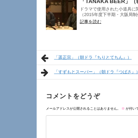
「TANAKA BEER
ドラマで使用された小道具に
（2015年度下半期・大阪局制
記事を読む
「遥正宗」（朝ドラ『ちりとてちん』）
「すずもとスーパー」（朝ドラ『つばさ』
コメントをどうぞ
メールアドレスが公開されることはありません。
※
が付い