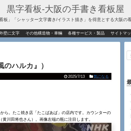
黒字看板‐大阪の手書き看板屋
看板」「シャッター文字書き/イラスト描き」を得意とする大阪の
外壁に文字
その他構造物・車輛
各種サービス・製品
サイトマッ
風のハルカ』）
2025/7/13
気になる
4回から。たこ焼き店「たこばあば」の店内です。カウンターの
巳（黄川田将也さん）。画像左端の瓶に注目します。