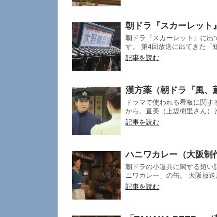
朝ドラ『スカーレット
朝ドラ『スカーレット』に出
す。 第4回放送に出てきた「短
記事を読む
漢方薬（朝ドラ『風、
ドラマで使われる看板に関する
から。直美（上坂樹里さん）と
記事を読む
ハニワカレー（大阪制
朝ドラの小道具に関する短い話
ニワカレー」の缶。 大阪放送
記事を読む