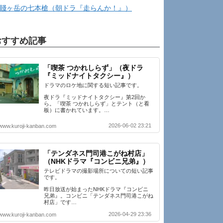
賤ヶ岳の七本槍（朝ドラ『走らんか！』）
おすすめ記事
「喫茶 つかれしらず」（夜ドラ
『ミッドナイトタクシー』）
ドラマのロケ地に関する短い記事です。
夜ドラ『ミッドナイトタクシー』第2回か
ら。「喫茶 つかれしらず」とテント（と看
板）に書かれています。…
2026-06-02 23:21
www.kuroji-kanban.com
「テンダネス門司港こがね村店」
（NHKドラマ『コンビニ兄弟』）
テレビドラマの撮影場所についての短い記事
です。
昨日放送が始まったNHKドラマ『コンビニ
兄弟』。コンビニ「テンダネス門司港こがね
村店」です…
2026-04-29 23:36
www.kuroji-kanban.com