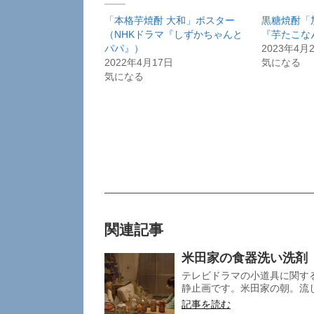
「本格芋焼酎 大和」ポスター
黒糖焼酎「
（NHKドラマ『しずかちゃんと
『芋たこな
パパ』）
2023年4月
2022年4月17日
気になる
気になる
関連記事
米田家の食器洗い洗剤
テレビドラマの小道具に関す
静止画です。米田家の朝。流し
記事を読む