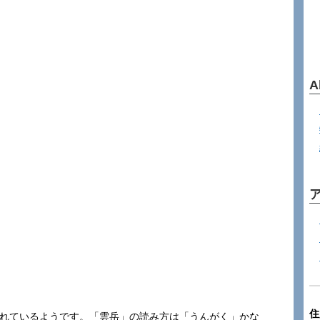
A
住
かれているようです。「雲岳」の読み方は「うんがく」かな