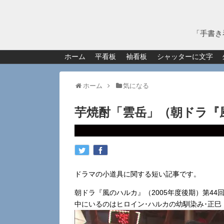
「手書き
ホーム
平看板
袖看板
シャッターに文字
ホーム
気になる
芋焼酎「雲岳」（朝ドラ『
ドラマの小道具に関する短い記事です。
朝ドラ『風のハルカ』（2005年度後期）第4
中にいるのはヒロイン･ハルカの幼馴染み･正