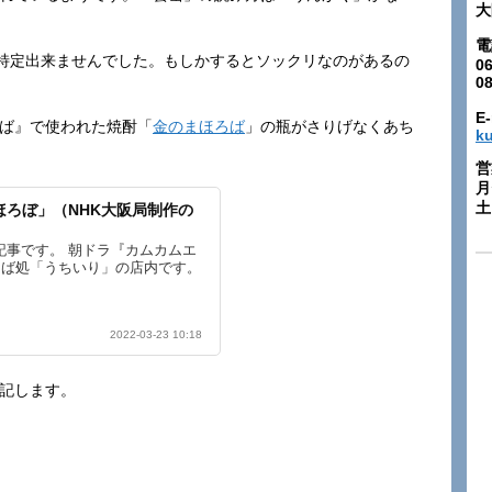
大
電
特定出来ませんでした。もしかするとソックリなのがあるの
06
0
E-
かば』で使われた焼酎「
金のまほろば
」の瓶がさりげなくあち
k
営
月
土:
ろぼ」（NHK大阪局制作の
記事です。 朝ドラ『カムカムエ
そば処「うちいり」の店内です。
2022-03-23 10:18
追記します。