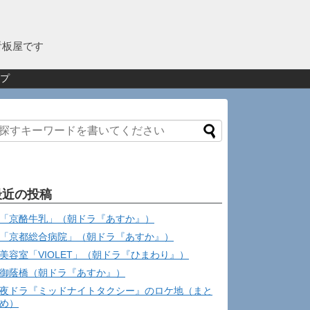
看板屋です
プ
最近の投稿
「京酪牛乳」（朝ドラ『あすか』）
「京都総合病院」（朝ドラ『あすか』）
美容室「VIOLET」（朝ドラ『ひまわり』）
御蔭橋（朝ドラ『あすか』）
夜ドラ『ミッドナイトタクシー』のロケ地（まと
め）