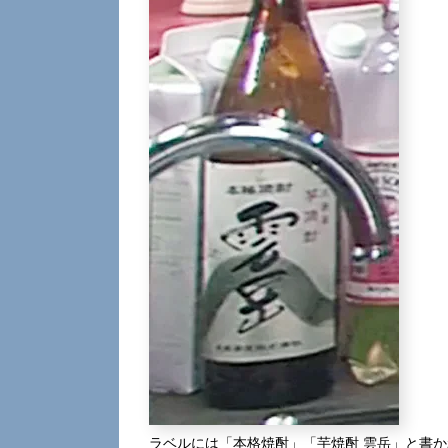
ラベルには「本格焼酎」「芋焼酎 雲岳」と書