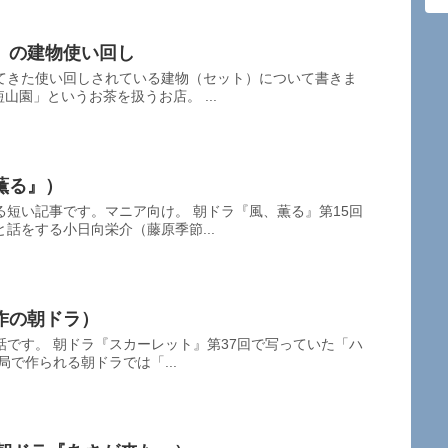
』の建物使い回し
てきた使い回しされている建物（セット）について書きま
山園」というお茶を扱うお店。 ...
薫る』）
短い記事です。マニア向け。 朝ドラ『風、薫る』第15回
話をする小日向栄介（藤原季節...
作の朝ドラ）
です。 朝ドラ『スカーレット』第37回で写っていた「ハ
局で作られる朝ドラでは「...