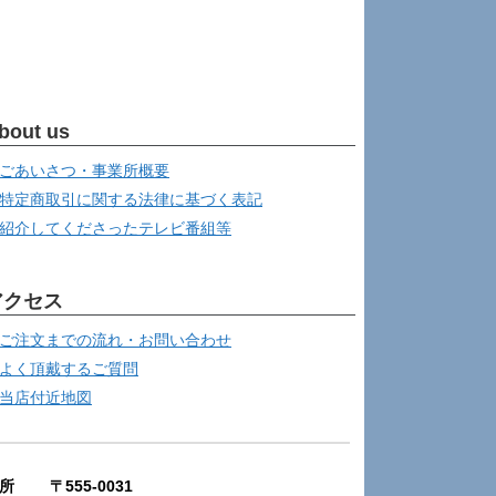
bout us
ごあいさつ・事業所概要
特定商取引に関する法律に基づく表記
紹介してくださったテレビ番組等
アクセス
ご注文までの流れ・お問い合わせ
よく頂戴するご質問
当店付近地図
所 〒555-0031